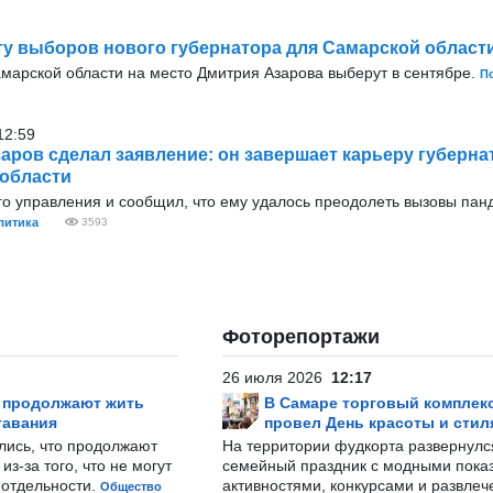
ту выборов нового губернатора для Самарской област
амарской области на место Дмитрия Азарова выберут в сентябре.
П
12:59
аров сделал заявление: он завершает карьеру губерна
области
го управления и сообщил, что ему удалось преодолеть вызовы пан
литика
3593
Фоторепортажи
26 июля 2026
12:17
р продолжают жить
В Самаре торговый комплек
тавания
провел День красоты и стил
лись, что продолжают
На территории фудкорта развернул
з-за того, что не могут
семейный праздник с модными показ
-отдельности.
активностями, конкурсами и развле
Общество