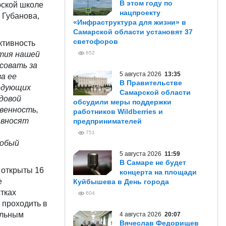
В этом году по
рской школе
нацпроекту
 Губанова,
«Инфраструктура для жизни» в
Самарской области установят 37
светофоров
ктивность
ития нашей
652
совать за
5 августа 2026
13:35
за ее
В Правительстве
ледующих
Самарской области
едовой
обсудили меры поддержки
венность,
работников Wildberries и
 вносят
предпринимателей
751
собый
5 августа 2026
11:59
В Самаре не будет
 открыты 16
концерта на площади
е
Куйбышева в День города
тках
604
 проходить в
тельным
4 августа 2026
20:07
Вячеслав Федорищев