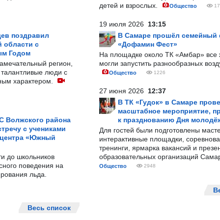
детей и взрослых.
Общество
17
19 июля 2026
13:15
ев поздравил
В Самаре прошёл семейный
 области с
«Дофамин Фест»
ым Годом
На площадке около ТК «Амбар» вс
замечательный регион,
могли запустить разнообразных воз
 талантливые люди с
Общество
1226
ным характером.
27 июня 2026
12:37
В ТК «Гудок» в Самаре пров
масштабное мероприятие, п
С Волжского района
к празднованию Дня молодё
тречу с учениками
Для гостей были подготовлены масте
 центра «Южный
интерактивные площадки, соревнова
тренинги, ярмарка вакансий и презе
ти до школьников
образовательных организаций Сама
сного поведения на
Общество
2948
рования льда.
В
Весь список