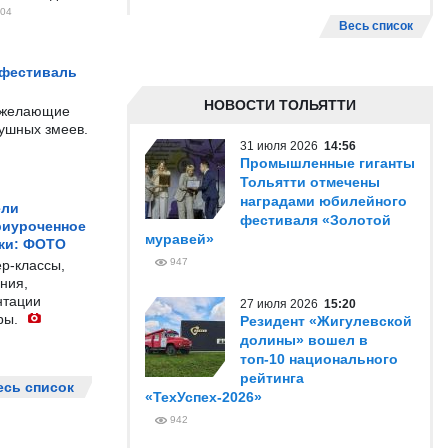
04
Весь список
 фестиваль
НОВОСТИ ТОЛЬЯТТИ
е желающие
душных змеев.
31 июля 2026
14:56
Промышленные гиганты
Тольятти отмечены
наградами юбилейного
ели
фестиваля «Золотой
риуроченное
муравей»
жи: ФОТО
947
р-классы,
ния,
нтации
27 июля 2026
15:20
ры.
Резидент «Жигулевской
долины» вошел в
топ-10 национального
рейтинга
есь список
«ТехУспех-2026»
942