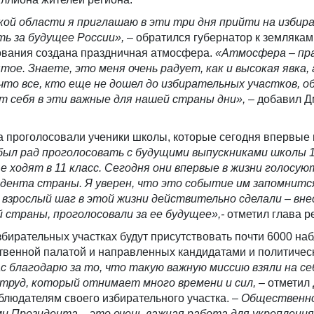
ой области я приглашаю в эти три дня прийти на изби
ть за будущее России»,
– обратился губернатор к землякам
сования создана праздничная атмосфера.
«Атмосфер
а – пр
тое. Знаете, это меня очень радует, как и высокая явка,
 что все, кто еще не дошел до избирательных участков, 
ят себя в эти важные для нашей страны дни»,
– добавил Д
а проголосовали ученики школы, которые сегодня впервые
был рад проголосовать с будущими выпускниками школы 1
 ходят в 11 класс. Сегодня они впервые
в жизни голосуют
дента страны. Я уверен, что это событие им запомнитс
 взрослый шаг в этой жизни действительно сделали – вне
 страны, проголосовали за ее будущее»,-
отметил глава р
збирательных участках будут присутствовать почти 6000 на
венной палатой и направленных кандидатами и политичес
с благодарю за то, что такую важную миссию взяли на се
труд, который отнимает много времени и сил,
– отметил
блюдателям своего избирательного участка. –
Общественн
и Президента – это очень важная работа для укрепления