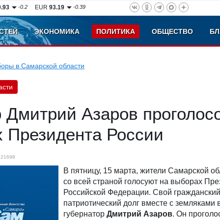
0.93
-0.2
EUR
93.19
-0.39
СТЕЙ
ЭКОНОМИКА
ПОЛИТИКА
ОБЩЕСТВО
БЛ
оры в Самарской области
асти
р Дмитрий Азаров проголос
х Президента России
21698
В пятницу, 15 марта, жители Самарской о
со всей страной голосуют на выборах Пре
Российской Федерации. Свой гражданский
патриотический долг вместе с земляками
губернатор
Дмитрий Азаров
. Он проголо