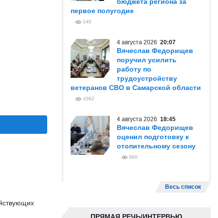
бюджета региона за
первое полугодие
140
4 августа 2026
20:07
Вячеслав Федорищев
поручил усилить
работу по
трудоустройству
ветеранов СВО в Самарской области
1062
4 августа 2026
18:45
Вячеслав Федорищев
оценил подготовку к
отопительному сезону
960
Весь список
ействующих
ПРЯМАЯ РЕЧЬ/ИНТЕРВЬЮ