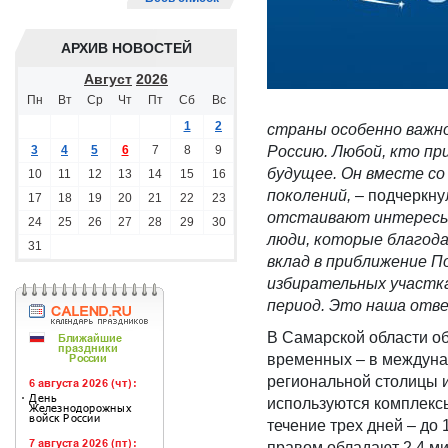
АРХИВ НОВОСТЕЙ
Август
2026
Пн
Вт
Ср
Чт
Пт
Сб
Вс
1
2
с
траны особенно важн
3
4
5
6
7
8
9
Россию. Любой, кто при
будущее. Он вместе со
10
11
12
13
14
15
16
поколений,
– подчеркну
17
18
19
20
21
22
23
отстаивают интересы 
24
25
26
27
28
29
30
люди, которые благода
31
вклад в приближение П
избирательных участк
период. Это наша отв
В Самарской области о
временных – в междуна
региональной столицы и
используются комплексы
течение трех дней – до 
правом обладают 2,4 ми