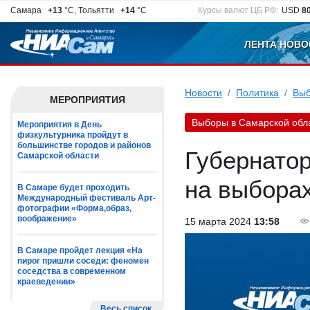
Самара
+13
°C, Тольятти
+14
°C
Курсы валют ЦБ РФ:
USD
8
ЛЕНТА НОВО
Новости
Политика
Выб
МЕРОПРИЯТИЯ
Выборы в Самарской обл
Мероприятия в День
физкультурника пройдут в
большинстве городов и районов
Губернато
Самарской области
на выбора
В Самаре будет проходить
Международный фестиваль Арт-
фотографии «Форма,образ,
воображение»
15 марта 2024
13:58
В Самаре пройдет лекция «На
пирог пришли соседи: феномен
соседства в современном
краеведении»
Весь список