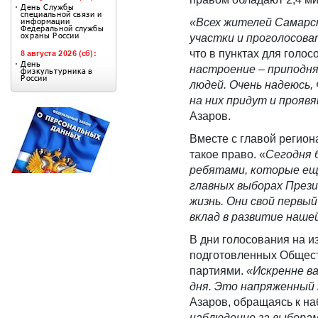
«Всех жителей Самарск
участки и проголосова
что в пунктах для голо
настроение – приподня
людей. Очень надеюсь,
на них придут и прояв
Азаров.
Вместе с главой регион
такое право. «
Сегодня 
ребятами, которые еще
главных выборах Прези
жизнь. Они свой первый
вклад в развитие нашей
В дни голосования на и
подготовленных Общест
партиями.
«Искренне ва
дня. Это напряженный 
Азаров, обращаясь к на
наблюдение за выборам