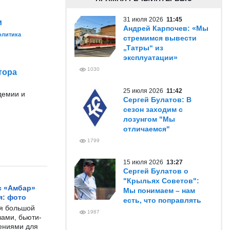
31 июля 2026
11:45
и
Андрей Карпочев: «Мы
олитика
стремимся вывести
„Татры“ из
эксплуатации»
1030
тора
25 июля 2026
11:42
демии и
Сергей Булатов: В
сезон заходим с
лозунгом "Мы
отличаемся"
1799
15 июля 2026
13:27
Сергей Булатов о
"Крыльях Советов":
с «Амбар»
Мы понимаем – нам
я: фото
есть, что поправлять
ся большой
1987
ами, бьюти-
чениями для