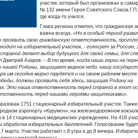
участке, который был организован в сама
№ 132 имени Героя Советского Союза Г.П.
где когда-то учился.
Глава региона отметил, что гражданская а
важна всегда.
«Но в особый период разв
о проявить свою гражданскую ответственность, проголо
ходит на избирательный участок, - голосует за Россию, 
 страной делает выбор будущего для своей семьи, для с
л Дмитрий Азаров. –
В то время, когда наши герои на пер
нашей Родины, защищают мирное небо, нашу государст
ря им сегодня мирно тр
удятся и на своем рабочем месте
обеды, должны проявить себя здесь, защищая Родину на
ах. Это наша ответственность перед страной в этот о
етственность перед нашими героями-защитниками»
.
бразован 1751 стационарный избирательный участок. Также
родном аэропорту «Курумоч», на железнодорожном вокзал
 в 14 стационарных медицинских учреждениях. На 418 учас
 обработки избирательных бюллетеней. Голосование будет
17 марта. Участки работают с 8 утра и до 8 вечера. Избира
ллиона жителей региона.