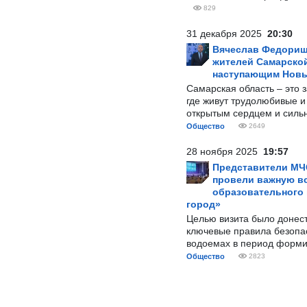
829
31 декабря 2025
20:30
Вячеслав Федорищ
жителей Самарской
наступающим Нов
Самарская область – это 
где живут трудолюбивые и
открытым сердцем и силь
Общество
2649
28 ноября 2025
19:57
Представители МЧ
провели важную вс
образовательного
город»
Целью визита было донес
ключевые правила безопа
водоемах в период форми
Общество
2823