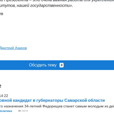
итутов, нашей государственности»
.
ев
Дмитрий Азаров
Обсудить тему
0
е
14:22
овной кандидат в губернаторы Самарской области
его назначения 34-летний Федорищев станет самым молодым из д
Политика
3978