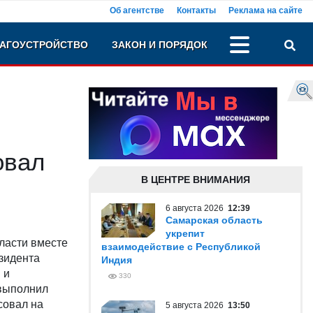
Об агентстве
Контакты
Реклама на сайте
АГОУСТРОЙСТВО
ЗАКОН И ПОРЯДОК
овал
В ЦЕНТРЕ ВНИМАНИЯ
6 августа 2026
12:39
Самарская область
укрепит
бласти вместе
взаимодействие с Республикой
зидента
Индия
 и
330
 выполнил
совал на
5 августа 2026
13:50