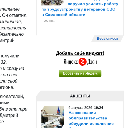
поручил усилить работу
рательные
по трудоустройству ветеранов СВО
в Самарской области
. Он отметил,
аздничная,
1062
 активность
обязательно
Весь список
митрий
Добавь себе виджет!
 получили
32,
 и сразу на
я на всю
сли свой
егиона.
АКЦЕНТЫ
блюдателей,
кими
6 августа 2026
19:24
бя в эти три
На заседании
 Дмитрий
облправительства
ое
обсудили исполнение