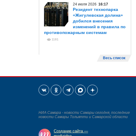
24 июля 2026
16:17
Резидент технопарка
«Жигулевская долина»
добился внесения
изменений в правила по
противопожарным системам
1181
Весь список
НИА Самара - новости Самары сегодня, последние
новости Самары Тольятти и Самарской области
Создание сайта —
mediaidea