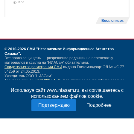
1166
Весь список
©
2010-2026 СМИ
"Независимое Информационное Агентство
Самара"
.
Все права защищены — разрешение редакции на перепечатку
материалов и ссылка на "НИАСам" обязательны.
Свидетельство регистрации СМИ
выдано Роскомнадзор: ЭЛ № ФС 77 -
54259 от 24.05.2013.
Учредитель ООО "НИАСам".
Тел. редакции
+7 (846) 990-91-71.
Электронная почта: info@niasam.ru
Написать письмо
Используя сайт www.niasam.ru, вы соглашаетесь с
Карта сайта
использованием файлов cookie.
Нашли ошибку?
Подробнее
Политика конфиденциальности
Согласие на обработку персональных данных
18+