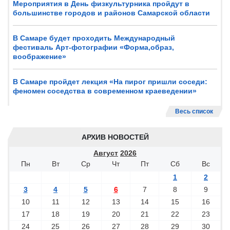
Мероприятия в День физкультурника пройдут в
большинстве городов и районов Самарской области
В Самаре будет проходить Международный
фестиваль Арт-фотографии «Форма,образ,
воображение»
В Самаре пройдет лекция «На пирог пришли соседи:
феномен соседства в современном краеведении»
Весь список
АРХИВ НОВОСТЕЙ
Август
2026
Пн
Вт
Ср
Чт
Пт
Сб
Вс
1
2
3
4
5
6
7
8
9
10
11
12
13
14
15
16
17
18
19
20
21
22
23
24
25
26
27
28
29
30