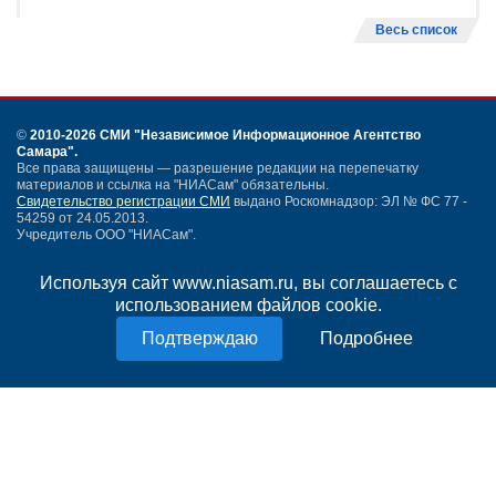
Весь список
©
2010-2026 СМИ
"Независимое Информационное Агентство
Самара"
.
Все права защищены — разрешение редакции на перепечатку
материалов и ссылка на "НИАСам" обязательны.
Свидетельство регистрации СМИ
выдано Роскомнадзор: ЭЛ № ФС 77 -
54259 от 24.05.2013.
Учредитель ООО "НИАСам".
Тел. редакции
+7 (846) 990-91-71.
Электронная почта: info@niasam.ru
Используя сайт www.niasam.ru, вы соглашаетесь с
Написать письмо
использованием файлов cookie.
Карта сайта
Нашли ошибку?
Подробнее
Политика конфиденциальности
Согласие на обработку персональных данных
18+