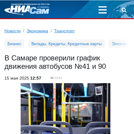
Новости
Экономика
Транспорт
Бизнес
Вклады, Кредиты, Кредитные карты
Электронн
В Самаре проверили график
движения автобусов №41 и 90
15 мая 2025
12:57
1033