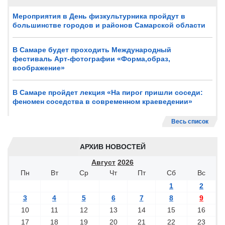
Мероприятия в День физкультурника пройдут в
большинстве городов и районов Самарской области
В Самаре будет проходить Международный
фестиваль Арт-фотографии «Форма,образ,
воображение»
В Самаре пройдет лекция «На пирог пришли соседи:
феномен соседства в современном краеведении»
Весь список
АРХИВ НОВОСТЕЙ
Август
2026
Пн
Вт
Ср
Чт
Пт
Сб
Вс
1
2
3
4
5
6
7
8
9
10
11
12
13
14
15
16
17
18
19
20
21
22
23