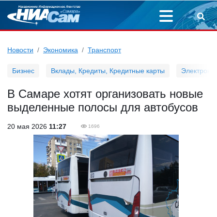
Новости
Экономика
Транспорт
Бизнес
Вклады, Кредиты, Кредитные карты
Электронн
В Самаре хотят организовать новые
выделенные полосы для автобусов
20 мая 2026
11:27
1696