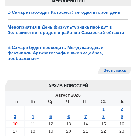
МЕРОПРИЯТИЯ
В Самаре проходит Котофест: сегодня второй день!
Мероприятия в День физкультурника пройдут в
большинстве городов и районов Самарской области
В Самаре будет проходить Международный
фестиваль Арт-фотографии «Форма,образ,
воображение»
Весь список
АРХИВ НОВОСТЕЙ
Август
2026
Пн
Вт
Ср
Чт
Пт
Сб
Вс
1
2
3
4
5
6
7
8
9
10
11
12
13
14
15
16
17
18
19
20
21
22
23