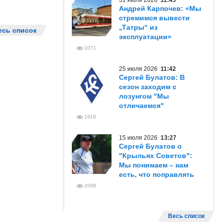
31 июля 2026
11:45
Андрей Карпочев: «Мы
стремимся вывести
„Татры“ из
есь список
эксплуатации»
1071
25 июля 2026
11:42
Сергей Булатов: В
сезон заходим с
лозунгом "Мы
отличаемся"
1816
15 июля 2026
13:27
Сергей Булатов о
"Крыльях Советов":
Мы понимаем – нам
есть, что поправлять
2008
Весь список