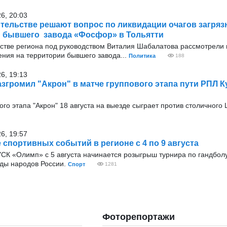
26, 20:03
тельстве решают вопрос по ликвидации очагов загряз
 бывшего завода «Фосфор» в Тольятти
стве региона под руководством Виталия Шабалатова рассмотрели 
ения на территории бывшего завода...
Политика
188
26, 19:13
азгромил "Акрон" в матче группового этапа пути РПЛ К
го этапа "Акрон" 18 августа на выезде сыграет против столичного
26, 19:57
 спортивных событий в регионе с 4 по 9 августа
УСК «Олимп» с 5 августа начинается розыгрыш турнира по гандбол
ды народов России.
Спорт
1281
Фоторепортажи