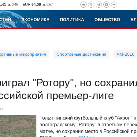
1.41
0.48
EUR
94.06
0.87
СТЕЙ
ЭКОНОМИКА
ПОЛИТИКА
ОБЩЕСТВО
БЛ
ортивные мероприятия
Спортивные достижения
ЧМ-2018
оиграл "Ротору", но сохрани
ссийской премьер-лиге
74
Тольяттинский футбольный клуб "Акрон" 
волгоградскому "Ротору" в ответном пере
матче, но сохранил место в Российской п