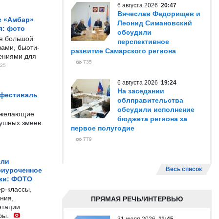
6 августа 2026
20:47
Вячеслав Федорищев и
с «Амбар»
Леонид Симановский
я: фото
обсудили
ся большой
перспективное
ами, бьюти-
развитие Самарского региона
чениями для
735
25
6 августа 2026
19:24
На заседании
 фестиваль
облправительства
обсудили исполнение
е желающие
бюджета региона за
душных змеев.
первое полугодие
779
ели
Весь список
риуроченное
жи: ФОТО
р-классы,
ния,
ПРЯМАЯ РЕЧЬ/ИНТЕРВЬЮ
нтации
ры.