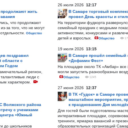
26 июля 2026
12:17
р продолжают жить
В Самаре торговый комплек
тавания
провел День красоты и стил
лись, что продолжают
На территории фудкорта развернул
з-за того, что не могут
семейный праздник с модными показ
-отдельности.
активностями, конкурсами и развле
Общество
детей и взрослых.
Общество
17
19 июля 2026
13:15
ев поздравил
В Самаре прошёл семейный
 области с
«Дофамин Фест»
ым Годом
На площадке около ТК «Амбар» вс
замечательный регион,
могли запустить разнообразных воз
 талантливые люди с
Общество
1245
ным характером.
27 июня 2026
12:37
В ТК «Гудок» в Самаре пров
масштабное мероприятие, п
С Волжского района
к празднованию Дня молодё
тречу с учениками
Для гостей были подготовлены масте
 центра «Южный
интерактивные площадки, соревнова
тренинги, ярмарка вакансий и презе
ти до школьников
образовательных организаций Сама