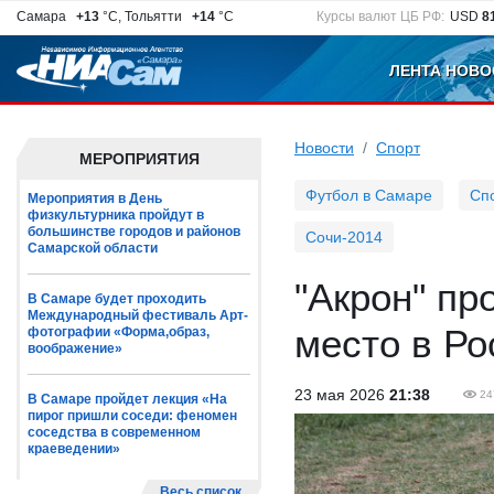
Самара
+13
°C, Тольятти
+14
°C
Курсы валют ЦБ РФ:
USD
8
ЛЕНТА НОВО
Новости
Спорт
МЕРОПРИЯТИЯ
Футбол в Самаре
Сп
Мероприятия в День
физкультурника пройдут в
большинстве городов и районов
Сочи-2014
Самарской области
"Акрон" пр
В Самаре будет проходить
Международный фестиваль Арт-
место в Ро
фотографии «Форма,образ,
воображение»
23 мая 2026
21:38
24
В Самаре пройдет лекция «На
пирог пришли соседи: феномен
соседства в современном
краеведении»
Весь список