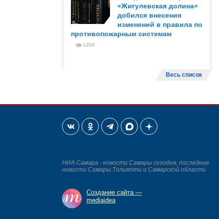
«Жигулевская долина»
добился внесения
изменений в правила по
противопожарным системам
1204
Весь список
НИА Самара - новости Самары сегодня, последние
новости Самары Тольятти и Самарской области
Создание сайта —
mediaidea