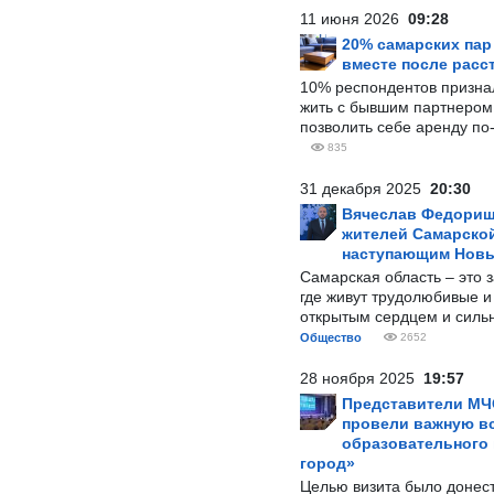
11 июня 2026
09:28
20% самарских па
вместе после расс
10% респондентов призна
жить с бывшим партнером и
позволить себе аренду по
835
31 декабря 2025
20:30
Вячеслав Федорищ
жителей Самарской
наступающим Нов
Самарская область – это 
где живут трудолюбивые и
открытым сердцем и силь
Общество
2652
28 ноября 2025
19:57
Представители МЧ
провели важную вс
образовательного
город»
Целью визита было донес