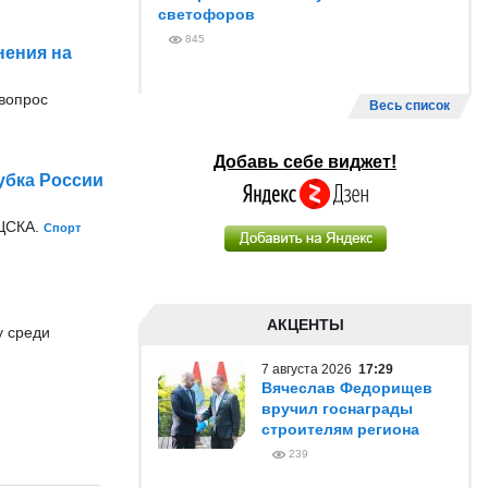
светофоров
845
нения на
вопрос
Весь список
Добавь себе виджет!
убка России
 ЦСКА.
Спорт
АКЦЕНТЫ
у среди
7 августа 2026
17:29
Вячеслав Федорищев
вручил госнаграды
строителям региона
239