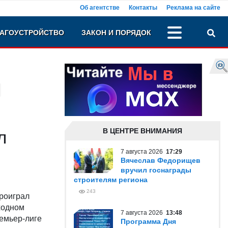
Об агентстве
Контакты
Реклама на сайте
АГОУСТРОЙСТВО
ЗАКОН И ПОРЯДОК
В ЦЕНТРЕ ВНИМАНИЯ
л
7 августа 2026
17:29
Вячеслав Федорищев
вручил госнаграды
строителям региона
243
проиграл
ходном
7 августа 2026
13:48
ремьер-лиге
Программа Дня