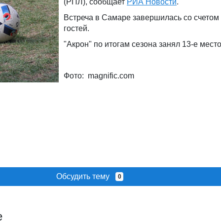
(РПЛ), сообщает
РИА Новости
.
Встреча в Самаре завершилась со счетом 
гостей.
"Акрон" по итогам сезона занял 13-е мест
Фото: magnific.com
Обсудить тему
0
е