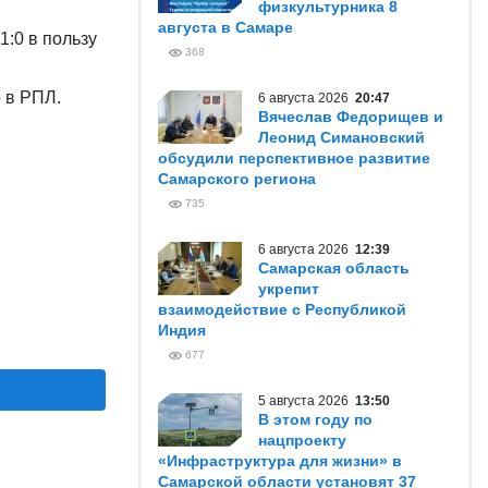
физкультурника 8
августа в Самаре
1:0 в пользу
368
о в РПЛ.
6 августа 2026
20:47
Вячеслав Федорищев и
Леонид Симановский
обсудили перспективное развитие
Самарского региона
735
6 августа 2026
12:39
Самарская область
укрепит
взаимодействие с Республикой
Индия
677
5 августа 2026
13:50
В этом году по
нацпроекту
«Инфраструктура для жизни» в
Самарской области установят 37