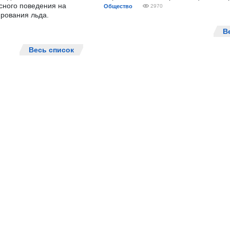
сного поведения на
Общество
2970
рования льда.
В
Весь список