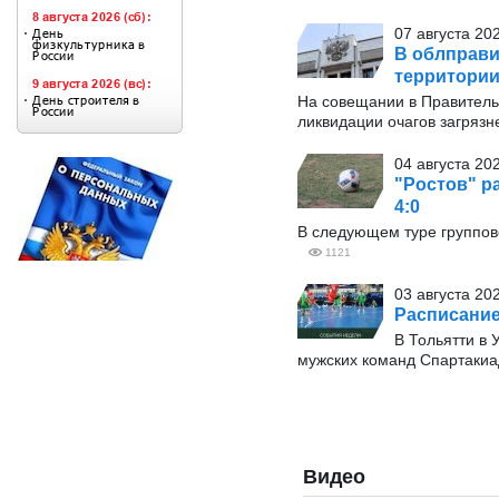
07 августа 20
В облправи
территории
На совещании в Правитель
ликвидации очагов загрязн
04 августа 20
"Ростов" р
4:0
В следующем туре группово
1121
03 августа 20
Расписание
В Тольятти в 
мужских команд Спартакиа
Видео