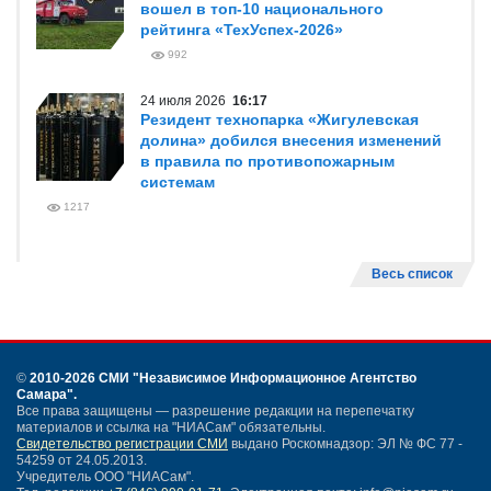
вошел в топ-10 национального
рейтинга «ТехУспех-2026»
992
24 июля 2026
16:17
Резидент технопарка «Жигулевская
долина» добился внесения изменений
в правила по противопожарным
системам
1217
Весь список
©
2010-2026 СМИ
"Независимое Информационное Агентство
Самара"
.
Все права защищены — разрешение редакции на перепечатку
материалов и ссылка на "НИАСам" обязательны.
Свидетельство регистрации СМИ
выдано Роскомнадзор: ЭЛ № ФС 77 -
54259 от 24.05.2013.
Учредитель ООО "НИАСам".