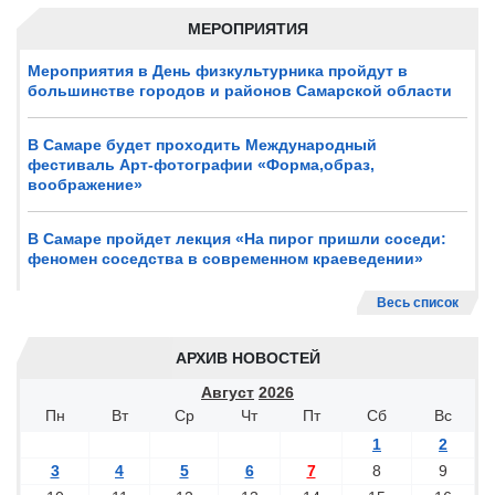
МЕРОПРИЯТИЯ
Мероприятия в День физкультурника пройдут в
большинстве городов и районов Самарской области
В Самаре будет проходить Международный
фестиваль Арт-фотографии «Форма,образ,
воображение»
В Самаре пройдет лекция «На пирог пришли соседи:
феномен соседства в современном краеведении»
Весь список
АРХИВ НОВОСТЕЙ
Август
2026
Пн
Вт
Ср
Чт
Пт
Сб
Вс
1
2
3
4
5
6
7
8
9