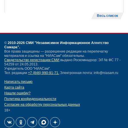
Весь список
©
2010-2026 СМИ
"Независимое Информационное Агентство
Самара"
.
Все права защищены — разрешение редакции на перепечатку
материалов и ссылка на "НИАСам" обязательны.
Свидетельство регистрации СМИ
выдано Роскомнадзор: ЭЛ № ФС 77 -
54259 от 24.05.2013.
Учредитель ООО "НИАСам".
Тел. редакции
+7 (846) 990-91-71.
Электронная почта: info@niasam.ru
Написать письмо
Карта сайта
Нашли ошибку?
Политика конфиденциальности
Согласие на обработку персональных данных
18+