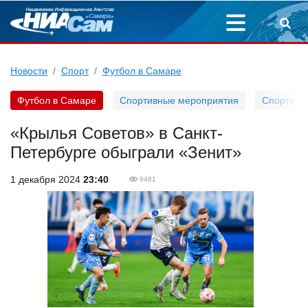
Новости
Спорт
Футбол в Самаре
Футбол в Самаре
Спортивные мероприятия
Спортивн
«Крылья Советов» в Санкт-
Петербурге обыграли «Зенит»
1 декабря 2024
23:40
9481