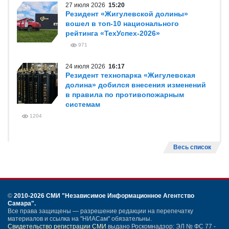
27 июля 2026
15:20
Резидент «Жигулевской долины»
вошел в топ-10 национального
рейтинга «ТехУспех-2026»
971
24 июля 2026
16:17
Резидент технопарка «Жигулевская
долина» добился внесения изменений
в правила по противопожарным
системам
1204
Весь список
©
2010-2026 СМИ
"Независимое Информационное Агентство
Самара"
.
Все права защищены — разрешение редакции на перепечатку
материалов и ссылка на "НИАСам" обязательны.
Свидетельство регистрации СМИ
выдано Роскомнадзор: ЭЛ № ФС 77 -