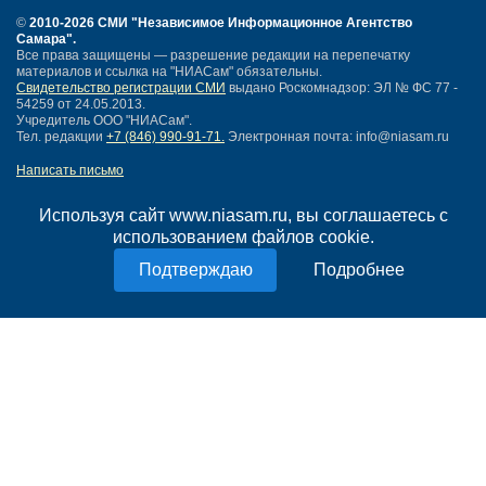
©
2010-2026 СМИ
"Независимое Информационное Агентство
Самара"
.
Все права защищены — разрешение редакции на перепечатку
материалов и ссылка на "НИАСам" обязательны.
Свидетельство регистрации СМИ
выдано Роскомнадзор: ЭЛ № ФС 77 -
54259 от 24.05.2013.
Учредитель ООО "НИАСам".
Тел. редакции
+7 (846) 990-91-71.
Электронная почта: info@niasam.ru
Написать письмо
Карта сайта
Нашли ошибку?
Используя сайт www.niasam.ru, вы соглашаетесь с
Политика конфиденциальности
использованием файлов cookie.
Согласие на обработку персональных данных
Подробнее
18+
НИА Самара - новости Самары сегодня, последние новости Самары
Тольятти и Самарской области
Создание сайта —