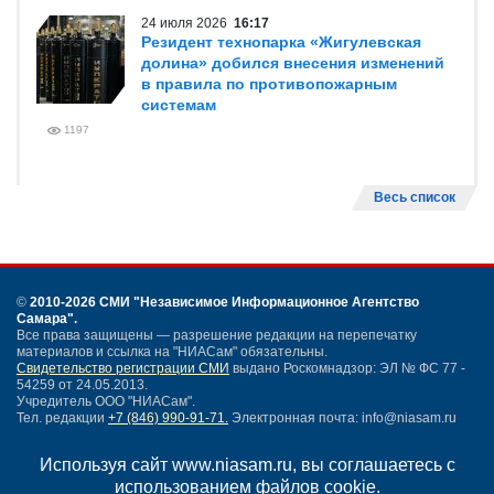
24 июля 2026
16:17
Резидент технопарка «Жигулевская
долина» добился внесения изменений
в правила по противопожарным
системам
1197
Весь список
©
2010-2026 СМИ
"Независимое Информационное Агентство
Самара"
.
Все права защищены — разрешение редакции на перепечатку
материалов и ссылка на "НИАСам" обязательны.
Свидетельство регистрации СМИ
выдано Роскомнадзор: ЭЛ № ФС 77 -
54259 от 24.05.2013.
Учредитель ООО "НИАСам".
Тел. редакции
+7 (846) 990-91-71.
Электронная почта: info@niasam.ru
Написать письмо
Используя сайт www.niasam.ru, вы соглашаетесь с
Карта сайта
использованием файлов cookie.