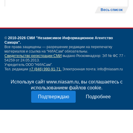
Весь список
©
2010-2026 СМИ
"Независимое Информационное Агентство
Самара"
.
Все права защищены — разрешение редакции на перепечатку
материалов и ссылка на "НИАСам" обязательны.
Свидетельство регистрации СМИ
выдано Роскомнадзор: ЭЛ № ФС 77 -
54259 от 24.05.2013.
Учредитель ООО "НИАСам".
Тел. редакции
+7 (846) 990-91-71.
Электронная почта: info@niasam.ru
Написать письмо
Используя сайт www.niasam.ru, вы соглашаетесь с
Карта сайта
использованием файлов cookie.
Нашли ошибку?
Политика конфиденциальности
Подробнее
Согласие на обработку персональных данных
18+