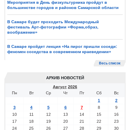
Мероприятия в День физкультурника пройдут в
большинстве городов и районов Самарской области
В Самаре будет проходить Международный
фестиваль Арт-фотографии «Форма,образ,
воображение»
В Самаре пройдет лекция «На пирог пришли соседи:
феномен соседства в современном краеведении»
Весь список
АРХИВ НОВОСТЕЙ
Август
2026
Пн
Вт
Ср
Чт
Пт
Сб
Вс
1
2
3
4
5
6
7
8
9
10
11
12
13
14
15
16
17
18
19
20
21
22
23
24
25
26
27
28
29
30