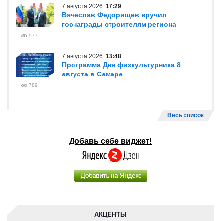
7 августа 2026
17:29
Вячеслав Федорищев вручил
госнаграды строителям региона
977
7 августа 2026
13:48
Программа Дня физкультурника 8
августа в Самаре
789
Весь список
Добавь себе виджет!
АКЦЕНТЫ