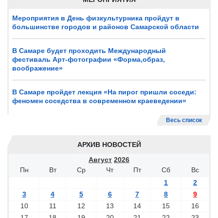
Мероприятия в День физкультурника пройдут в
большинстве городов и районов Самарской области
В Самаре будет проходить Международный
фестиваль Арт-фотографии «Форма,образ,
воображение»
В Самаре пройдет лекция «На пирог пришли соседи:
феномен соседства в современном краеведении»
Весь список
АРХИВ НОВОСТЕЙ
Август
2026
Пн
Вт
Ср
Чт
Пт
Сб
Вс
1
2
3
4
5
6
7
8
9
10
11
12
13
14
15
16
17
18
19
20
21
22
23