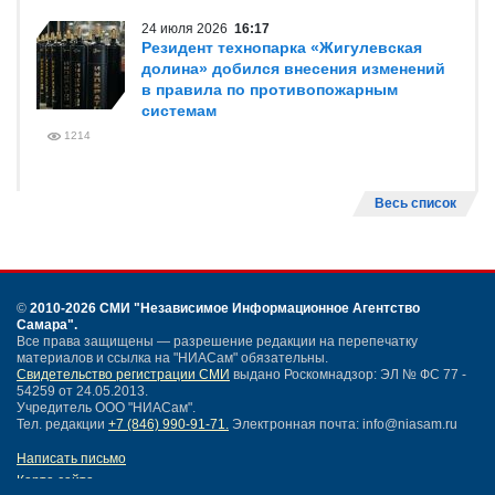
24 июля 2026
16:17
Резидент технопарка «Жигулевская
долина» добился внесения изменений
в правила по противопожарным
системам
1214
Весь список
©
2010-2026 СМИ
"Независимое Информационное Агентство
Самара"
.
Все права защищены — разрешение редакции на перепечатку
материалов и ссылка на "НИАСам" обязательны.
Свидетельство регистрации СМИ
выдано Роскомнадзор: ЭЛ № ФС 77 -
54259 от 24.05.2013.
Учредитель ООО "НИАСам".
Тел. редакции
+7 (846) 990-91-71.
Электронная почта: info@niasam.ru
Написать письмо
Карта сайта