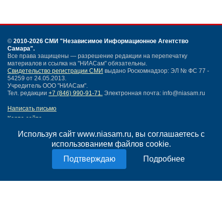
©
2010-2026 СМИ
"Независимое Информационное Агентство
Самара"
.
Все права защищены — разрешение редакции на перепечатку
материалов и ссылка на "НИАСам" обязательны.
Свидетельство регистрации СМИ
выдано Роскомнадзор: ЭЛ № ФС 77 -
54259 от 24.05.2013.
Учредитель ООО "НИАСам".
Тел. редакции
+7 (846) 990-91-71.
Электронная почта: info@niasam.ru
Написать письмо
Карта сайта
Нашли ошибку?
Используя сайт www.niasam.ru, вы соглашаетесь с
Политика конфиденциальности
использованием файлов cookie.
Согласие на обработку персональных данных
18+
Подробнее
НИА Самара - новости Самары сегодня, последние новости Самары