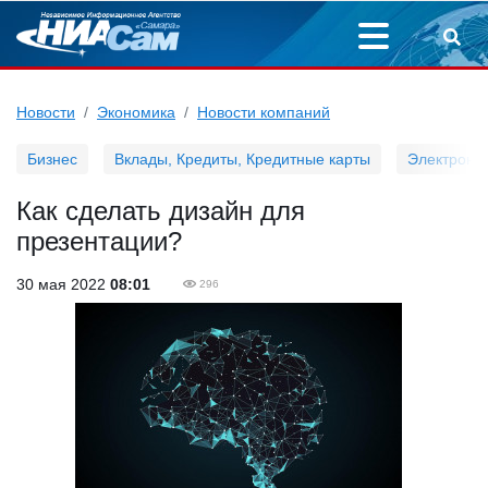
Новости
Экономика
Новости компаний
Бизнес
Вклады, Кредиты, Кредитные карты
Электронн
Как сделать дизайн для
презентации?
30 мая 2022
08:01
296