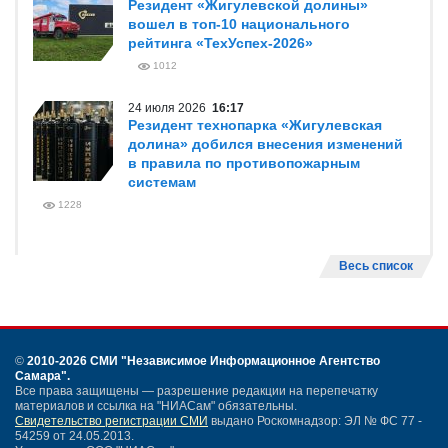
Резидент «Жигулевской долины»
вошел в топ-10 национального
рейтинга «ТехУспех-2026»
1012
24 июля 2026
16:17
Резидент технопарка «Жигулевская
долина» добился внесения изменений
в правила по противопожарным
системам
1228
Весь список
©
2010-2026 СМИ
"Независимое Информационное Агентство
Самара"
.
Все права защищены — разрешение редакции на перепечатку
материалов и ссылка на "НИАСам" обязательны.
Свидетельство регистрации СМИ
выдано Роскомнадзор: ЭЛ № ФС 77 -
54259 от 24.05.2013.