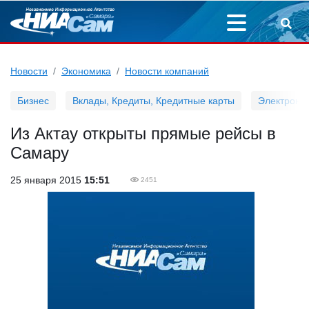
Новости
Экономика
Новости компаний
Бизнес
Вклады, Кредиты, Кредитные карты
Электронн
Из Актау открыты прямые рейсы в
Самару
25 января 2015
15:51
2451