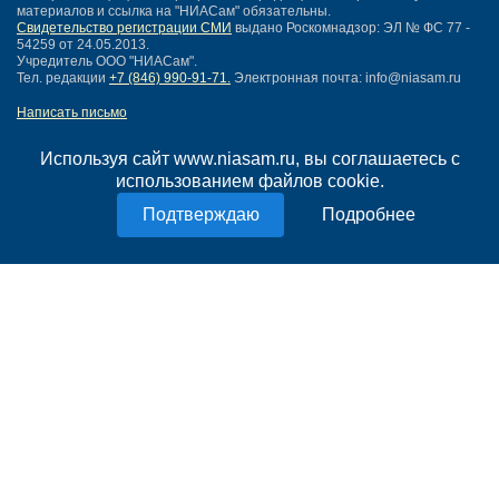
материалов и ссылка на "НИАСам" обязательны.
Свидетельство регистрации СМИ
выдано Роскомнадзор: ЭЛ № ФС 77 -
54259 от 24.05.2013.
Учредитель ООО "НИАСам".
Тел. редакции
+7 (846) 990-91-71.
Электронная почта: info@niasam.ru
Написать письмо
Карта сайта
Нашли ошибку?
Используя сайт www.niasam.ru, вы соглашаетесь с
Политика конфиденциальности
использованием файлов cookie.
Согласие на обработку персональных данных
Подробнее
18+
НИА Самара - новости Самары сегодня, последние новости Самары
Тольятти и Самарской области
Создание сайта —
mediaidea