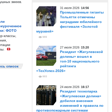
душных змеев.
31 июля 2026
14:56
Промышленные гиганты
Тольятти отмечены
ели
наградами юбилейного
риуроченное
фестиваля «Золотой
жи: ФОТО
муравей»
р-классы,
989
ния,
нтации
27 июля 2026
15:20
ры.
Резидент «Жигулевской
долины» вошел в
топ-10 национального
рейтинга
есь список
«ТехУспех-2026»
993
24 июля 2026
16:17
Резидент технопарка
«Жигулевская долина»
добился внесения
изменений в правила по
противопожарным системам