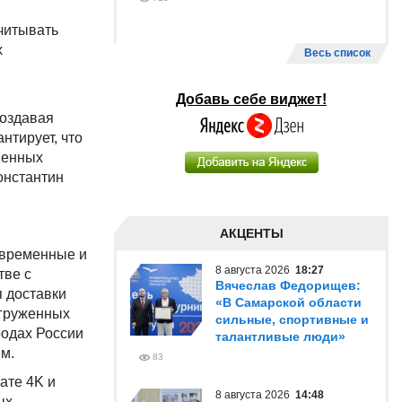
читывать
х
Весь список
Добавь себе виджет!
создавая
нтирует, что
менных
онстантин
АКЦЕНТЫ
современные и
8 августа 2026
18:27
тве с
Вячеслав Федорищев:
я доставки
«В Самарской области
агруженных
сильные, спортивные и
родах России
талантливые люди»
м.
83
ате 4K и
8 августа 2026
14:48
ых