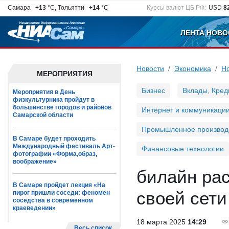
Самара
+13
°C, Тольятти
+14
°C
Курсы валют ЦБ РФ:
USD
8
ЛЕНТА НОВО
Новости
Экономика
Н
МЕРОПРИЯТИЯ
Бизнес
Вклады, Кред
Мероприятия в День
физкультурника пройдут в
большинстве городов и районов
Интернет и коммуникаци
Самарской области
Промышленное производ
В Самаре будет проходить
Международный фестиваль Арт-
Финансовые технологии
фотографии «Форма,образ,
воображение»
билайн ра
В Самаре пройдет лекция «На
своей сети
пирог пришли соседи: феномен
соседства в современном
краеведении»
18 марта 2025
14:29
Весь список