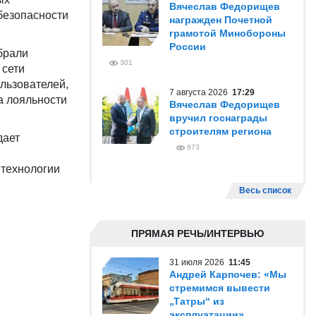
Вячеслав Федорищев
безопасности
награжден Почетной
грамотой Минобороны
России
брали
301
 сети
льзователей,
7 августа 2026
17:29
а лояльности
Вячеслав Федорищев
вручил госнаграды
строителям региона
дает
873
 технологии
Весь список
ПРЯМАЯ РЕЧЬ/ИНТЕРВЬЮ
31 июля 2026
11:45
Андрей Карпочев: «Мы
стремимся вывести
„Татры“ из
эксплуатации»