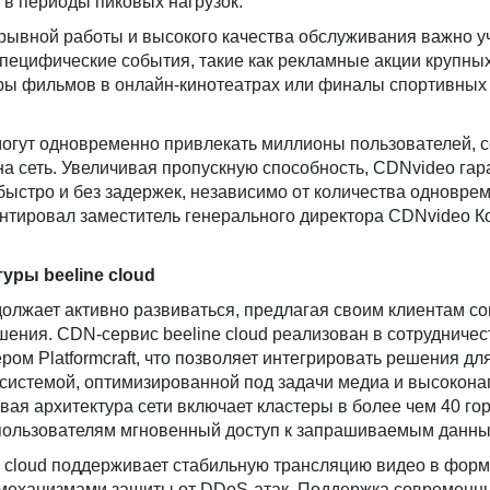
в периоды пиковых нагрузок.
рывной работы и высокого качества обслуживания важно у
пецифические события, такие как рекламные акции крупны
ры фильмов в онлайн-кинотеатрах или финалы спортивных
могут одновременно привлекать миллионы пользователей, 
на сеть. Увеличивая пропускную способность, CDNvideo гара
 быстро и без задержек, независимо от количества одновре
нтировал заместитель генерального директора CDNvideo К
уры beeline cloud
одолжает активно развиваться, предлагая своим клиентам 
ния. CDN-сервис beeline cloud реализован в сотрудничес
ром Platformcraft, что позволяет интегрировать решения дл
осистемой, оптимизированной под задачи медиа и высокон
ая архитектура сети включает кластеры в более чем 40 го
т пользователям мгновенный доступ к запрашиваемым данны
 cloud поддерживает стабильную трансляцию видео в форм
механизмами защиты от DDoS-атак. Поддержка современн