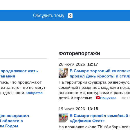
Обсудить тему
0
Фоторепортажи
26 июля 2026
12:17
р продолжают жить
В Самаре торговый комплек
тавания
провел День красоты и стил
лись, что продолжают
На территории фудкорта развернул
з-за того, что не могут
семейный праздник с модными показ
-отдельности.
активностями, конкурсами и развле
Общество
детей и взрослых.
Общество
17
19 июля 2026
13:15
ев поздравил
В Самаре прошёл семейный
 области с
«Дофамин Фест»
ым Годом
На площадке около ТК «Амбар» вс