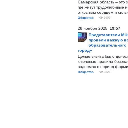
Самарская область – это 
где живут трудолюбивые и
открытым сердцем и силь
Общество
2655
28 ноября 2025
19:57
Представители МЧ
провели важную вс
образовательного
город»
Целью визита было донес
ключевые правила безопа
водоемах в период форми
Общество
2828