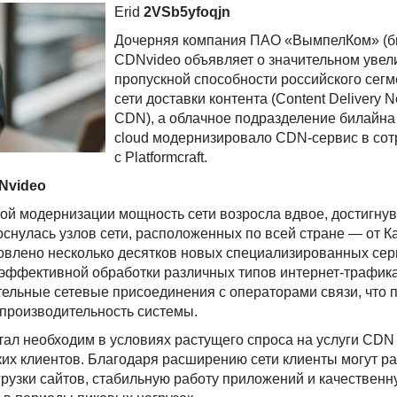
Erid
2VSb5yfoqjn
Дочерняя компания ПАО «ВымпелКом» (б
CDNvideo объявляет о значительном увел
пропускной способности российского сегм
сети доставки контента (Content Delivery N
CDN), а облачное подразделение билайна 
cloud модернизировало CDN-сервис в сот
с Platformcraft.
Nvideo
ой модернизации мощность сети возросла вдвое, достигнув 
оснулась узлов сети, расположенных по всей стране — от 
новлено несколько десятков новых специализированных сер
эффективной обработки различных типов интернет-трафика
ельные сетевые присоединения с операторами связи, что 
 производительность системы.
тал необходим в условиях растущего спроса на услуги CDN
их клиентов. Благодаря расширению сети клиенты могут р
грузки сайтов, стабильную работу приложений и качественн