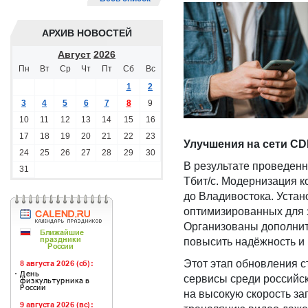
АРХИВ НОВОСТЕЙ
Август
2026
Пн
Вт
Ср
Чт
Пт
Сб
Вс
1
2
3
4
5
6
7
8
9
10
11
12
13
14
15
16
17
18
19
20
21
22
23
Улучшения на сети CD
24
25
26
27
28
29
30
В результате проведенн
31
Тбит/с. Модернизация к
до Владивостока. Уста
оптимизированных для 
Организованы дополнит
повысить надёжность и
Этот этап обновления с
сервисы среди российск
на высокую скорость за