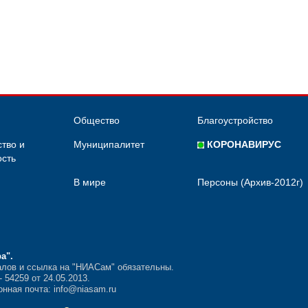
Общество
Благоустройство
тво и
Муниципалитет
КОРОНАВИРУС
сть
В мире
Персоны (Архив-2012г)
ра"
.
лов и ссылка на "НИАСам" обязательны.
54259 от 24.05.2013.
нная почта: info@niasam.ru