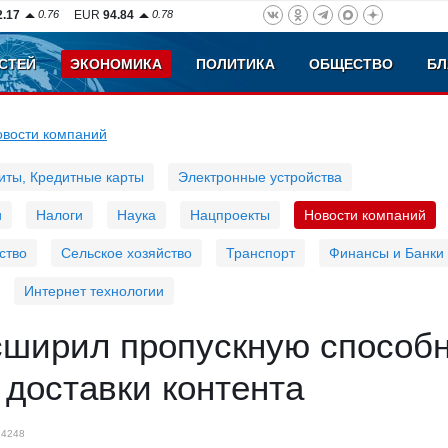
2.17
0.76
EUR
94.84
0.78
СТЕЙ
ЭКОНОМИКА
ПОЛИТИКА
ОБЩЕСТВО
БЛ
овости компаний
иты, Кредитные карты
Электронные устройства
и
Налоги
Наука
Нацпроекты
Новости компаний
ство
Сельское хозяйство
Транспорт
Финансы и Банки
Интернет технологии
сширил пропускную способ
 доставки контента
4248