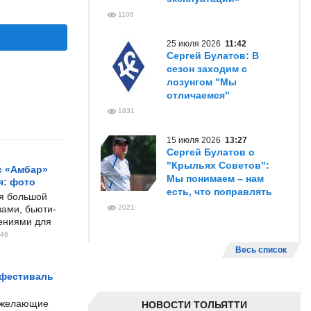
1106
25 июля 2026
11:42
Сергей Булатов: В
сезон заходим с
лозунгом "Мы
отличаемся"
1831
15 июля 2026
13:27
Сергей Булатов о
"Крыльях Советов":
с «Амбар»
Мы понимаем – нам
я: фото
есть, что поправлять
ся большой
ами, бьюти-
2021
чениями для
46
Весь список
 фестиваль
е желающие
НОВОСТИ ТОЛЬЯТТИ