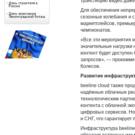
трансляцию видео даже 
Для обеспечения непре
сезонные колебания и с
маркетплейсов, премье
чемпионатов.
«Все эти мероприятия 
значительные нагрузки 
контент будет доступен
запросов», — прокомме
Колесов.
Развитие инфраструкт
beeline cloud также пр
надёжные облачные реше
технологическим партне
контента с облачной эк
цифровых сервисов. Нов
и СНГ, что гарантируе
Инфраструктура beeline
обладает встроенными 