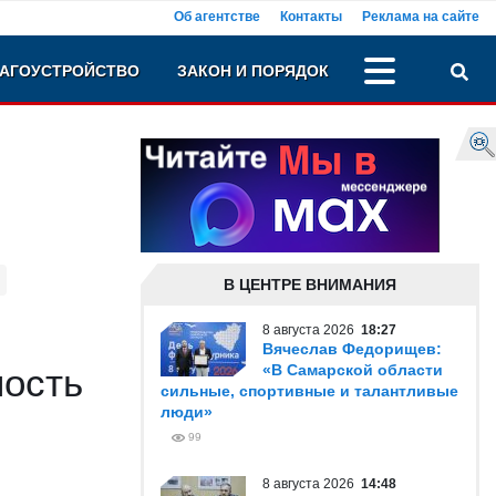
Об агентстве
Контакты
Реклама на сайте
АГОУСТРОЙСТВО
ЗАКОН И ПОРЯДОК
В ЦЕНТРЕ ВНИМАНИЯ
8 августа 2026
18:27
Вячеслав Федорищев:
ность
«В Самарской области
сильные, спортивные и талантливые
люди»
99
8 августа 2026
14:48