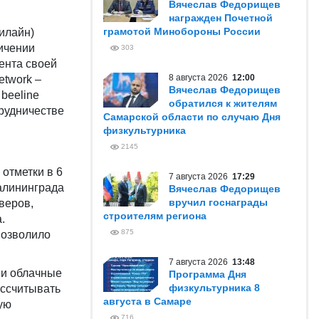
Вячеслав Федорищев
награжден Почетной
грамотой Минобороны России
илайн)
ичении
303
ента своей
8 августа 2026
12:00
etwork –
Вячеслав Федорищев
beeline
обратился к жителям
рудничестве
Самарской области по случаю Дня
физкультурника
2145
отметки в 6
7 августа 2026
17:29
Калининграда
Вячеслав Федорищев
вручил госнаграды
веров,
строителям региона
.
875
позволило
7 августа 2026
13:48
 и облачные
Программа Дня
физкультурника 8
ассчитывать
августа в Самаре
ую
716