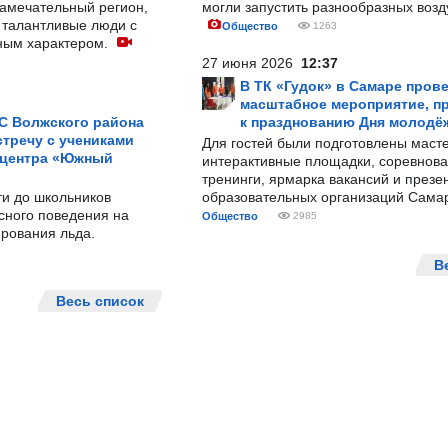
замечательный регион,
могли запустить разнообразных воз
 талантливые люди с
Общество
1263
ным характером.
27 июня 2026
12:37
В ТК «Гудок» в Самаре пров
масштабное мероприятие, п
С Волжского района
к празднованию Дня молодё
тречу с учениками
Для гостей были подготовлены масте
 центра «Южный
интерактивные площадки, соревнова
тренинги, ярмарка вакансий и презе
ти до школьников
образовательных организаций Сама
сного поведения на
Общество
2985
рования льда.
В
Весь список