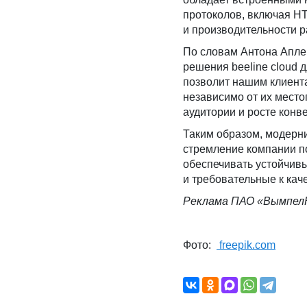
протоколов, включая H
и производительности р
По словам Антона Аплем
решения beeline cloud 
позволит нашим клиента
независимо от их место
аудитории и росте конве
Таким образом, модерни
стремление компании п
обеспечивать устойчив
и требовательные к кач
Реклама ПАО «ВымпелК
Фото:
freepik.com