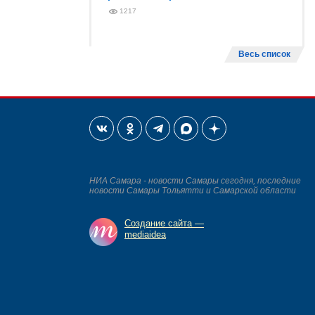
1217
Весь список
НИА Самара - новости Самары сегодня, последние
новости Самары Тольятти и Самарской области
Создание сайта —
mediaidea