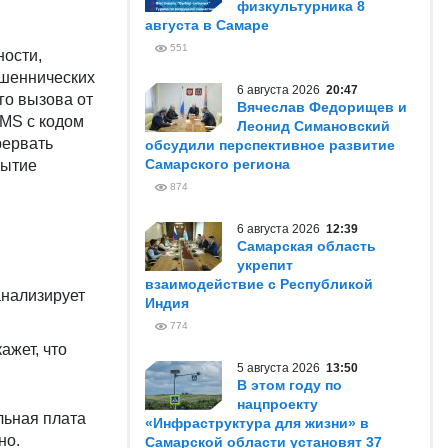
физкультурника 8
августа в Самаре
551
ности,
ошеннических
6 августа 2026
20:47
го вызова от
Вячеслав Федорищев и
SMS с кодом
Леонид Симановский
рервать
обсудили перспективное развитие
Самарского региона
рытие
874
6 августа 2026
12:39
Самарская область
укрепит
взаимодействие с Республикой
анализирует
Индия
774
ажет, что
5 августа 2026
13:50
В этом году по
нацпроекту
льная плата
«Инфраструктура для жизни» в
жно.
Самарской области установят 37