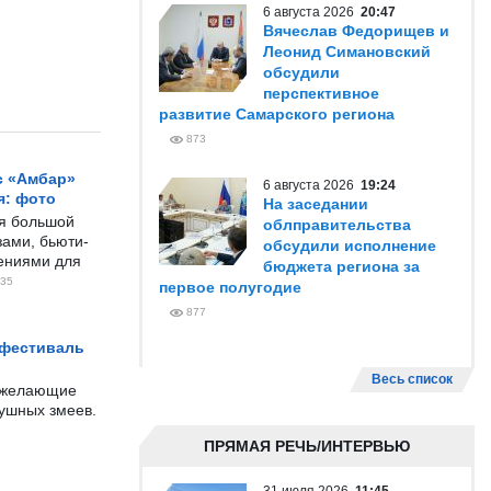
6 августа 2026
20:47
Вячеслав Федорищев и
Леонид Симановский
обсудили
перспективное
развитие Самарского региона
873
с «Амбар»
6 августа 2026
19:24
я: фото
На заседании
ся большой
облправительства
ами, бьюти-
обсудили исполнение
чениями для
бюджета региона за
35
первое полугодие
877
 фестиваль
Весь список
е желающие
душных змеев.
ПРЯМАЯ РЕЧЬ/ИНТЕРВЬЮ