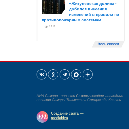
«Жигулевская долина»
добился внесения
изменений в правила по
противопожарным системам
1211
Весь список
НИА Самара - новости Самары сегодня, последние
новости Самары Тольятти и Самарской области
Создание сайта —
mediaidea