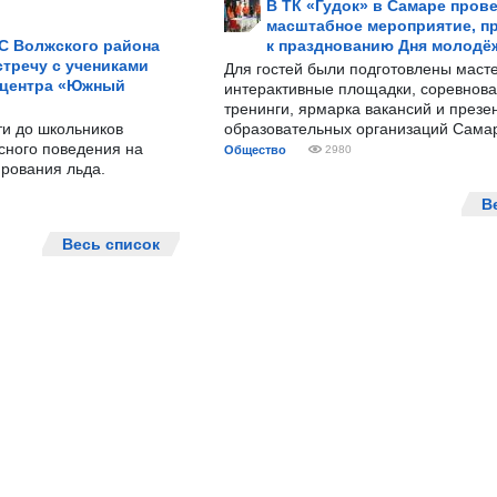
В ТК «Гудок» в Самаре пров
масштабное мероприятие, п
С Волжского района
к празднованию Дня молодё
тречу с учениками
Для гостей были подготовлены масте
 центра «Южный
интерактивные площадки, соревнова
тренинги, ярмарка вакансий и презе
ти до школьников
образовательных организаций Сама
сного поведения на
Общество
2980
рования льда.
В
Весь список