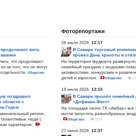
Фоторепортажи
26 июля 2026
12:17
р продолжают жить
В Самаре торговый комплек
тавания
провел День красоты и стил
лись, что продолжают
На территории фудкорта развернул
з-за того, что не могут
семейный праздник с модными показ
-отдельности.
активностями, конкурсами и развле
Общество
детей и взрослых.
Общество
17
19 июля 2026
13:15
ев поздравил
В Самаре прошёл семейный
 области с
«Дофамин Фест»
ым Годом
На площадке около ТК «Амбар» вс
замечательный регион,
могли запустить разнообразных воз
 талантливые люди с
Общество
1255
ным характером.
27 июня 2026
12:37