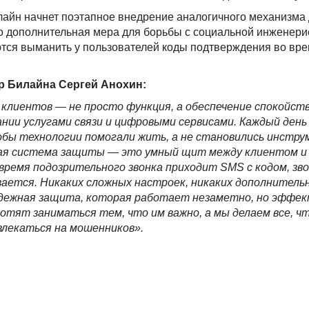
айн начнет поэтапное внедрение аналогичного механизма 
о дополнительная мера для борьбы с социальной инженерие
ся выманить у пользователей коды подтверждения во вр
р Билайна Сергей Анохин:
 клиентов — не просто функция, а обеспечение спокойств
нии услугами связи и цифровыми сервисами. Каждый день
обы технологии помогали жить, а не становились инстру
вая система защиты — это умный щит между клиентом и
 время подозрительного звонка приходит SMS с кодом, зв
ается. Ни
каких сложных настроек, никаких дополнитель
дежная защита, которая работает незаметно, но эффек
тят заниматься тем, что им важно, а мы делаем все, ч
влекаться на мошенников».