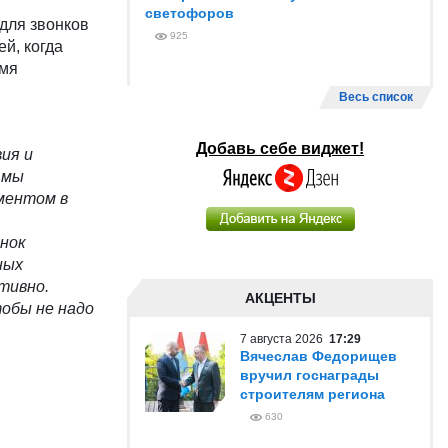
светофоров
для звонков
925
й, когда
емя
Весь список
Добавь себе виджет!
ия и
 мы
ментом в
онок
ных
тивно.
АКЦЕНТЫ
тобы не надо
7 августа 2026
17:29
Вячеслав Федорищев
вручил госнаграды
строителям региона
630