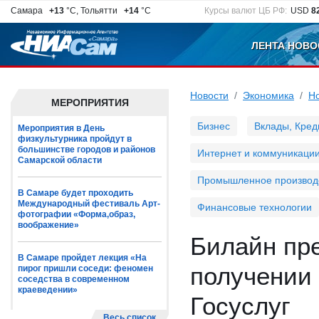
Самара
+13
°C, Тольятти
+14
°C
Курсы валют ЦБ РФ:
USD
8
ЛЕНТА НОВО
Новости
Экономика
Н
МЕРОПРИЯТИЯ
Бизнес
Вклады, Кред
Мероприятия в День
физкультурника пройдут в
большинстве городов и районов
Интернет и коммуникаци
Самарской области
Промышленное производ
В Самаре будет проходить
Международный фестиваль Арт-
Финансовые технологии
фотографии «Форма,образ,
воображение»
Билайн пре
В Самаре пройдет лекция «На
получении 
пирог пришли соседи: феномен
соседства в современном
краеведении»
Госуслуг
Весь список