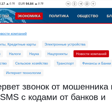
2.17
0.76
EUR
94.84
0.78
СТЕЙ
ЭКОНОМИКА
ПОЛИТИКА
ОБЩЕСТВО
БЛ
овости компаний
иты, Кредитные карты
Электронные устройства
и
Налоги
Наука
Нацпроекты
Новости компаний
ство
Сельское хозяйство
Транспорт
Финансы и Банки
Интернет технологии
рвет звонок от мошенника 
SMS с кодами от банков и