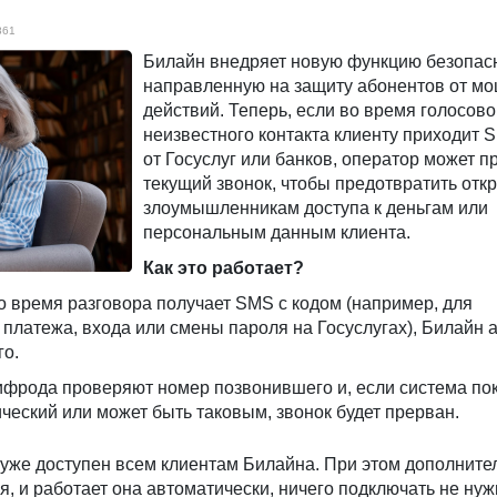
861
Билайн внедряет новую функцию безопас
направленную на защиту абонентов от м
действий. Теперь, если во время голосово
неизвестного контакта клиенту приходит 
от Госуслуг или банков, оператор может п
текущий звонок, чтобы предотвратить отк
злоумышленникам доступа к деньгам или
персональным данным клиента.
Как это работает?
о время разговора получает SMS с кодом (например, для
платежа, входа или смены пароля на Госуслугах), Билайн 
о.
фрода проверяют номер позвонившего и, если система пок
еский или может быть таковым, звонок будет прерван.
уже доступен всем клиентам Билайна. При этом дополните
я, и работает она автоматически, ничего подключать не ну