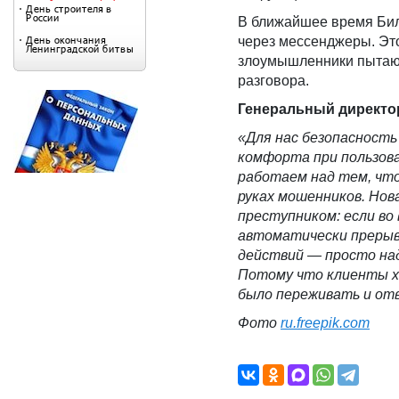
В ближайшее время Бил
через мессенджеры. Эт
злоумышленники пытают
разговора.
Генеральный директо
«Для нас безопасность
комфорта при пользова
работае
м над тем, чт
руках мошенников. Но
преступником: если во
автоматически прерыв
действий — просто на
Потому что клиенты хо
было переживать и от
Фото
ru.freepik.com