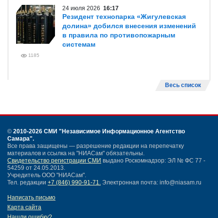
24 июля 2026
16:17
Резидент технопарка «Жигулевская
долина» добился внесения изменений
в правила по противопожарным
системам
1185
Весь список
©
2010-2026 СМИ
"Независимое Информационное Агентство
Самара"
.
Все права защищены — разрешение редакции на перепечатку
материалов и ссылка на "НИАСам" обязательны.
Свидетельство регистрации СМИ
выдано Роскомнадзор: ЭЛ № ФС 77 -
54259 от 24.05.2013.
Учредитель ООО "НИАСам".
Тел. редакции
+7 (846) 990-91-71.
Электронная почта: info@niasam.ru
Написать письмо
Карта сайта
Нашли ошибку?