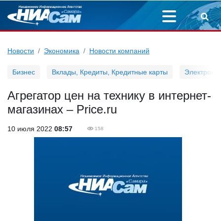
Новости
Экономика
Новости компаний
Бизнес
Вклады, Кредиты, Кредитные карты
Электронн
Агрегатор цен на технику в интернет-
магазинах – Price.ru
10 июля 2022
08:57
158