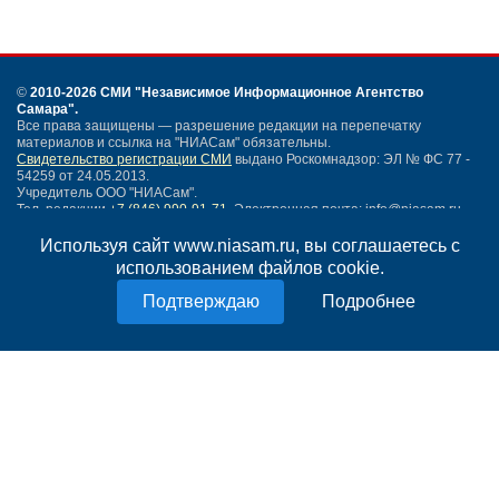
©
2010-2026 СМИ
"Независимое Информационное Агентство
Самара"
.
Все права защищены — разрешение редакции на перепечатку
материалов и ссылка на "НИАСам" обязательны.
Свидетельство регистрации СМИ
выдано Роскомнадзор: ЭЛ № ФС 77 -
54259 от 24.05.2013.
Учредитель ООО "НИАСам".
Тел. редакции
+7 (846) 990-91-71.
Электронная почта: info@niasam.ru
Написать письмо
Используя сайт www.niasam.ru, вы соглашаетесь с
Карта сайта
использованием файлов cookie.
Нашли ошибку?
Подробнее
Политика конфиденциальности
Согласие на обработку персональных данных
18+
НИА Самара - новости Самары сегодня, последние новости Самары