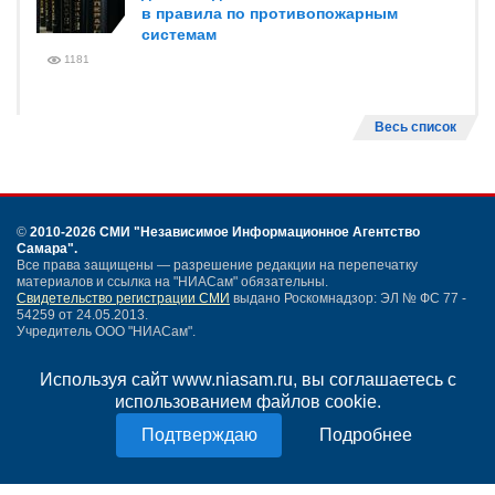
в правила по противопожарным
системам
1181
Весь список
©
2010-2026 СМИ
"Независимое Информационное Агентство
Самара"
.
Все права защищены — разрешение редакции на перепечатку
материалов и ссылка на "НИАСам" обязательны.
Свидетельство регистрации СМИ
выдано Роскомнадзор: ЭЛ № ФС 77 -
54259 от 24.05.2013.
Учредитель ООО "НИАСам".
Тел. редакции
+7 (846) 990-91-71.
Электронная почта: info@niasam.ru
Используя сайт www.niasam.ru, вы соглашаетесь с
Написать письмо
использованием файлов cookie.
Карта сайта
Нашли ошибку?
Подробнее
Политика конфиденциальности
Согласие на обработку персональных данных
18+