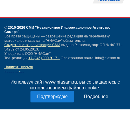
Весь список
©
2010-2026 СМИ
"Независимое Информационное Агентство
Самара"
.
Все права защищены — разрешение редакции на перепечатку
материалов и ссылка на "НИАСам" обязательны.
Свидетельство регистрации СМИ
выдано Роскомнадзор: ЭЛ № ФС 77 -
54259 от 24.05.2013.
Учредитель ООО "НИАСам".
Тел. редакции
+7 (846) 990-91-71.
Электронная почта: info@niasam.ru
Написать письмо
Карта сайта
Нашли ошибку?
Используя сайт www.niasam.ru, вы соглашаетесь с
Политика конфиденциальности
использованием файлов cookie.
Согласие на обработку персональных данных
18+
Подробнее
НИА Самара - новости Самары сегодня, последние новости Самары