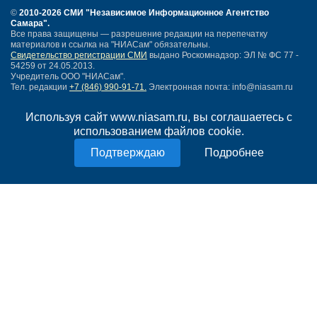
©
2010-2026 СМИ
"Независимое Информационное Агентство
Самара"
.
Все права защищены — разрешение редакции на перепечатку
материалов и ссылка на "НИАСам" обязательны.
Свидетельство регистрации СМИ
выдано Роскомнадзор: ЭЛ № ФС 77 -
54259 от 24.05.2013.
Учредитель ООО "НИАСам".
Тел. редакции
+7 (846) 990-91-71.
Электронная почта: info@niasam.ru
Написать письмо
Используя сайт www.niasam.ru, вы соглашаетесь с
Карта сайта
использованием файлов cookie.
Нашли ошибку?
Политика конфиденциальности
Подробнее
Согласие на обработку персональных данных
18+
НИА Самара - новости Самары сегодня, последние новости Самары
Тольятти и Самарской области
Создание сайта —
mediaidea