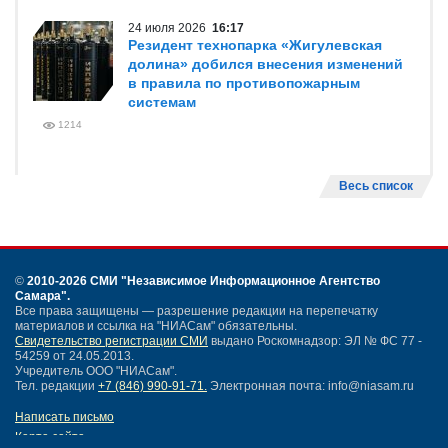
24 июля 2026
16:17
Резидент технопарка «Жигулевская
долина» добился внесения изменений
в правила по противопожарным
системам
1214
Весь список
©
2010-2026 СМИ
"Независимое Информационное Агентство
Самара"
.
Все права защищены — разрешение редакции на перепечатку
материалов и ссылка на "НИАСам" обязательны.
Свидетельство регистрации СМИ
выдано Роскомнадзор: ЭЛ № ФС 77 -
54259 от 24.05.2013.
Учредитель ООО "НИАСам".
Тел. редакции
+7 (846) 990-91-71.
Электронная почта: info@niasam.ru
Написать письмо
Карта сайта