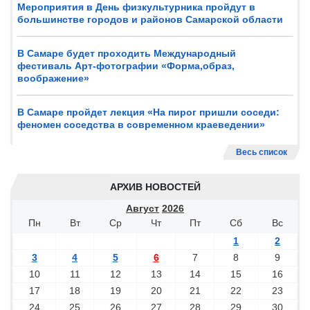
Мероприятия в День физкультурника пройдут в
большинстве городов и районов Самарской области
В Самаре будет проходить Международный
фестиваль Арт-фотографии «Форма,образ,
воображение»
В Самаре пройдет лекция «На пирог пришли соседи:
феномен соседства в современном краеведении»
Весь список
АРХИВ НОВОСТЕЙ
Август
2026
Пн
Вт
Ср
Чт
Пт
Сб
Вс
1
2
3
4
5
6
7
8
9
10
11
12
13
14
15
16
17
18
19
20
21
22
23
24
25
26
27
28
29
30