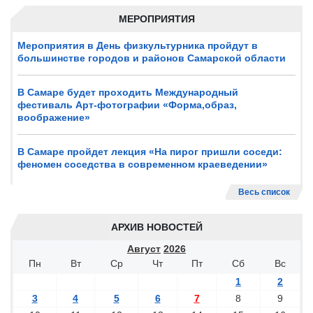
МЕРОПРИЯТИЯ
Мероприятия в День физкультурника пройдут в
большинстве городов и районов Самарской области
В Самаре будет проходить Международный
фестиваль Арт-фотографии «Форма,образ,
воображение»
В Самаре пройдет лекция «На пирог пришли соседи:
феномен соседства в современном краеведении»
Весь список
АРХИВ НОВОСТЕЙ
Август
2026
Пн
Вт
Ср
Чт
Пт
Сб
Вс
1
2
3
4
5
6
7
8
9