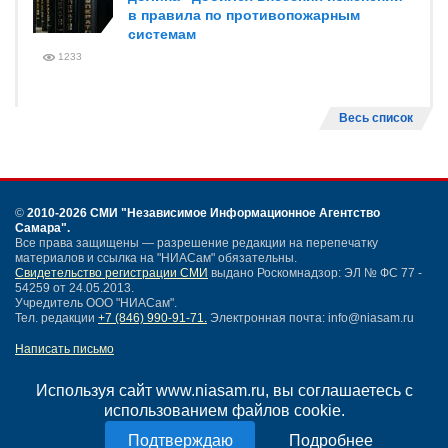
в правила по противопожарным
системам
1233
Весь список
©
2010-2026 СМИ
"Независимое Информационное Агентство
Самара"
.
Все права защищены — разрешение редакции на перепечатку
материалов и ссылка на "НИАСам" обязательны.
Свидетельство регистрации СМИ
выдано Роскомнадзор: ЭЛ № ФС 77 -
54259 от 24.05.2013.
Учредитель ООО "НИАСам".
Тел. редакции
+7 (846) 990-91-71.
Электронная почта: info@niasam.ru
Написать письмо
Карта сайта
Нашли ошибку?
Используя сайт www.niasam.ru, вы соглашаетесь с
Политика конфиденциальности
использованием файлов cookie.
Согласие на обработку персональных данных
Подробнее