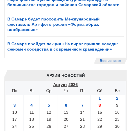
большинстве городов и районов Самарской области
В Самаре будет проходить Международный
фестиваль Арт-фотографии «Форма,образ,
воображение»
В Самаре пройдет лекция «На пирог пришли соседи:
феномен соседства в современном краеведении»
Весь список
АРХИВ НОВОСТЕЙ
Август
2026
Пн
Вт
Ср
Чт
Пт
Сб
Вс
1
2
3
4
5
6
7
8
9
10
11
12
13
14
15
16
17
18
19
20
21
22
23
24
25
26
27
28
29
30