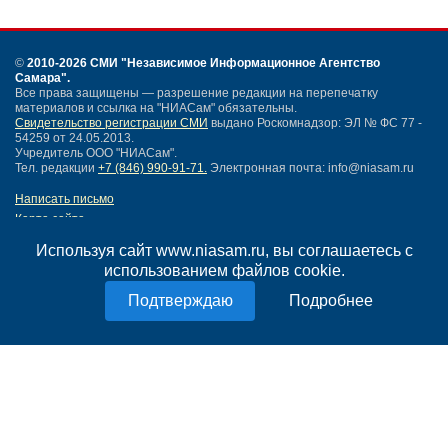
©
2010-2026 СМИ
"Независимое Информационное Агентство
Самара"
.
Все права защищены — разрешение редакции на перепечатку
материалов и ссылка на "НИАСам" обязательны.
Свидетельство регистрации СМИ
выдано Роскомнадзор: ЭЛ № ФС 77 -
54259 от 24.05.2013.
Учредитель ООО "НИАСам".
Тел. редакции
+7 (846) 990-91-71.
Электронная почта: info@niasam.ru
Написать письмо
Карта сайта
Нашли ошибку?
Используя сайт www.niasam.ru, вы соглашаетесь с
Политика конфиденциальности
использованием файлов cookie.
Согласие на обработку персональных данных
18+
Подробнее
НИА Самара - новости Самары сегодня, последние новости Самары
Тольятти и Самарской области