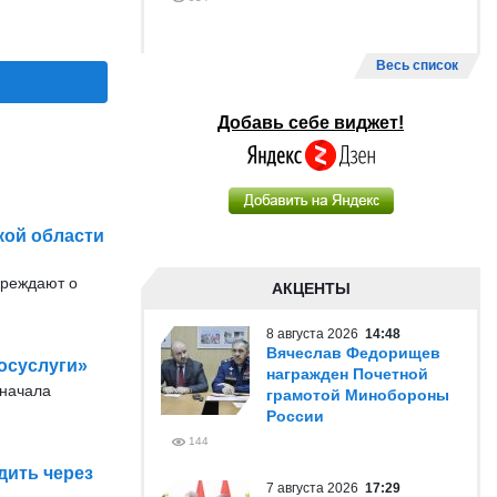
Весь список
Добавь себе виджет!
кой области
преждают о
АКЦЕНТЫ
8 августа 2026
14:48
Вячеслав Федорищев
осуслуги»
награжден Почетной
 начала
грамотой Минобороны
России
144
дить через
7 августа 2026
17:29