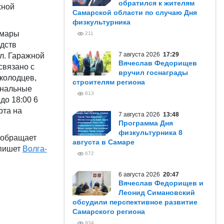
обратился к жителям
жной
Самарской области по случаю Дня
физкультурника
амары
211
едств
7 августа 2026
17:29
л. Гаражной
Вячеслав Федорищев
связано с
вручил госнаграды
колодцев,
строителям региона
унальные
813
до 18:00 6
рта на
7 августа 2026
13:48
Программа Дня
физкультурника 8
 обращает
августа в Самаре
 пишет
Волга-
672
6 августа 2026
20:47
Вячеслав Федорищев и
Леонид Симановский
обсудили перспективное развитие
Самарского региона
934