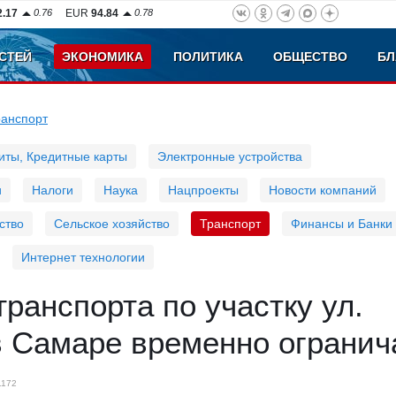
2.17
0.76
EUR
94.84
0.78
СТЕЙ
ЭКОНОМИКА
ПОЛИТИКА
ОБЩЕСТВО
БЛ
ранспорт
иты, Кредитные карты
Электронные устройства
и
Налоги
Наука
Нацпроекты
Новости компаний
ство
Сельское хозяйство
Транспорт
Финансы и Банки
Интернет технологии
ранспорта по участку ул.
в Самаре временно огранич
1172