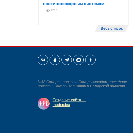
противопожарным системам
1215
Весь список
НИА Самара - новости Самары сегодня, последние
новости Самары Тольятти и Самарской области
Создание сайта —
mediaidea