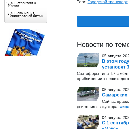
Теги:
Городской транспорт
Новости по тем
05 августа 20
В этом год
установят 
Светофоры типа Т.7 с жёл
приближении к пешеходны
05 августа 20
Самарских 
Сейчас прави
движения эвакуатора.
Обще
04 августа 202
С 1 сентяб
«Макс»