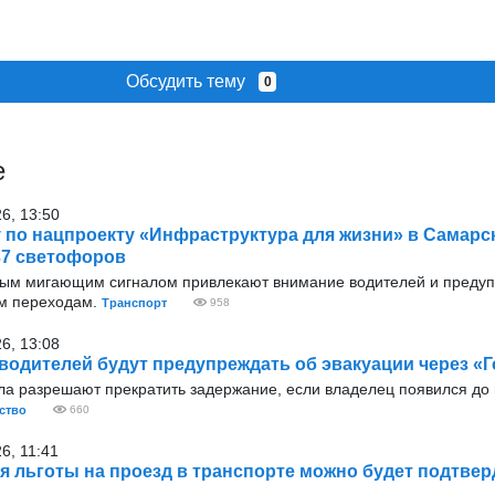
Обсудить тему
0
е
26, 13:50
у по нацпроекту «Инфраструктура для жизни» в Самарс
37 светофоров
тым мигающим сигналом привлекают внимание водителей и преду
м переходам.
Транспорт
958
26, 13:08
водителей будут предупреждать об эвакуации через «Г
ла разрешают прекратить задержание, если владелец появился до
ство
660
6, 11:41
ря льготы на проезд в транспорте можно будет подтвер