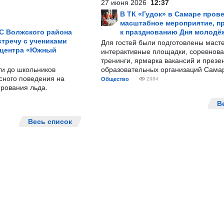
27 июня 2026
12:37
В ТК «Гудок» в Самаре пров
масштабное мероприятие, п
С Волжского района
к празднованию Дня молодё
тречу с учениками
Для гостей были подготовлены масте
 центра «Южный
интерактивные площадки, соревнова
тренинги, ярмарка вакансий и презе
ти до школьников
образовательных организаций Сама
сного поведения на
Общество
2984
рования льда.
В
Весь список