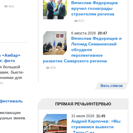
Вячеслав Федорищев
603
вручил госнаграды
строителям региона
813
6 августа 2026
20:47
Вячеслав Федорищев и
Леонид Симановский
обсудили
с «Амбар»
перспективное
я: фото
развитие Самарского региона
ся большой
934
ами, бьюти-
чениями для
41
Весь список
 фестиваль
ПРЯМАЯ РЕЧЬ/ИНТЕРВЬЮ
е желающие
31 июля 2026
11:45
душных змеев.
Андрей Карпочев: «Мы
стремимся вывести
„Татры“ из