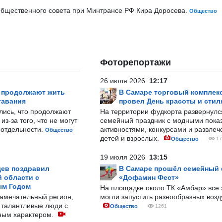
Общественного совета при Минтрансе РФ Кира Доросева.
Общество
Фоторепортажи
26 июля 2026
12:17
р продолжают жить
В Самаре торговый комплек
тавания
провел День красоты и стил
лись, что продолжают
На территории фудкорта развернул
з-за того, что не могут
семейный праздник с модными показ
-отдельности.
активностями, конкурсами и развле
Общество
детей и взрослых.
Общество
17
19 июля 2026
13:15
ев поздравил
В Самаре прошёл семейный
 области с
«Дофамин Фест»
ым Годом
На площадке около ТК «Амбар» вс
замечательный регион,
могли запустить разнообразных воз
 талантливые люди с
Общество
1261
ным характером.