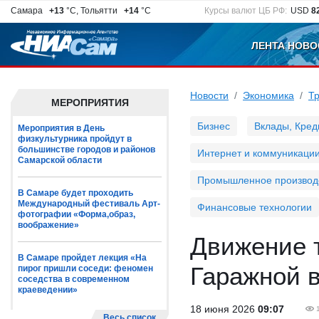
Самара
+13
°C, Тольятти
+14
°C
Курсы валют ЦБ РФ:
USD
8
ЛЕНТА НОВО
Новости
Экономика
Т
МЕРОПРИЯТИЯ
Бизнес
Вклады, Кред
Мероприятия в День
физкультурника пройдут в
большинстве городов и районов
Интернет и коммуникаци
Самарской области
Промышленное производ
В Самаре будет проходить
Международный фестиваль Арт-
Финансовые технологии
фотографии «Форма,образ,
воображение»
Движение т
В Самаре пройдет лекция «На
Гаражной 
пирог пришли соседи: феномен
соседства в современном
краеведении»
18 июня 2026
09:07
Весь список