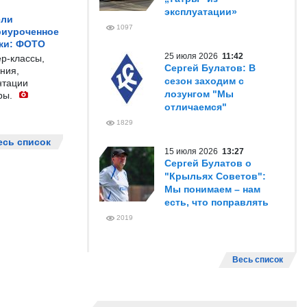
эксплуатации»
ели
1097
риуроченное
жи: ФОТО
25 июля 2026
11:42
р-классы,
Сергей Булатов: В
ния,
сезон заходим с
нтации
лозунгом "Мы
ры.
отличаемся"
1829
есь список
15 июля 2026
13:27
Сергей Булатов о
"Крыльях Советов":
Мы понимаем – нам
есть, что поправлять
2019
Весь список