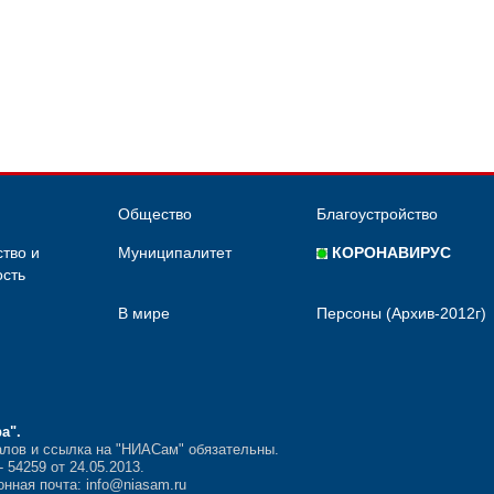
Общество
Благоустройство
тво и
Муниципалитет
КОРОНАВИРУС
сть
В мире
Персоны (Архив-2012г)
ра"
.
лов и ссылка на "НИАСам" обязательны.
54259 от 24.05.2013.
нная почта: info@niasam.ru