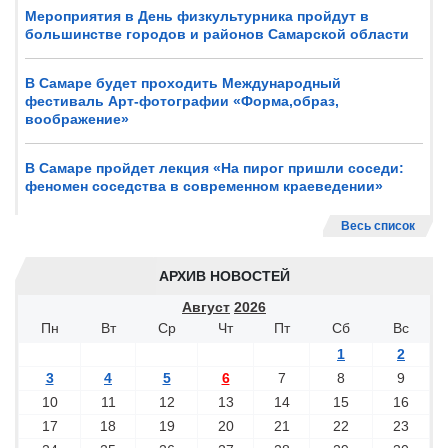
Мероприятия в День физкультурника пройдут в
большинстве городов и районов Самарской области
В Самаре будет проходить Международный
фестиваль Арт-фотографии «Форма,образ,
воображение»
В Самаре пройдет лекция «На пирог пришли соседи:
феномен соседства в современном краеведении»
Весь список
АРХИВ НОВОСТЕЙ
Август
2026
Пн
Вт
Ср
Чт
Пт
Сб
Вс
1
2
3
4
5
6
7
8
9
10
11
12
13
14
15
16
17
18
19
20
21
22
23