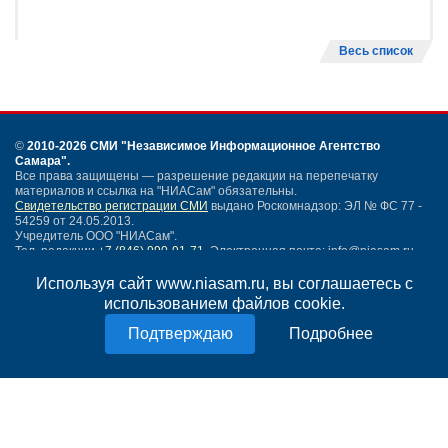
Весь список
©
2010-2026 СМИ
"Независимое Информационное Агентство
Самара"
.
Все права защищены — разрешение редакции на перепечатку
материалов и ссылка на "НИАСам" обязательны.
Свидетельство регистрации СМИ
выдано Роскомнадзор: ЭЛ № ФС 77 -
54259 от 24.05.2013.
Учредитель ООО "НИАСам".
Тел. редакции
+7 (846) 990-91-71.
Электронная почта: info@niasam.ru
Написать письмо
Используя сайт www.niasam.ru, вы соглашаетесь с
Карта сайта
использованием файлов cookie.
Нашли ошибку?
Подробнее
Политика конфиденциальности
Согласие на обработку персональных данных
18+