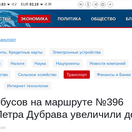
0.93
-0.2
EUR
93.19
-0.39
СТЕЙ
ЭКОНОМИКА
ПОЛИТИКА
ОБЩЕСТВО
БЛ
ранспорт
иты, Кредитные карты
Электронные устройства
и
Налоги
Наука
Нацпроекты
Новости компаний
ство
Сельское хозяйство
Транспорт
Финансы и Банки
Интернет технологии
обусов на маршруте №396
Петра Дубрава увеличили д
1192