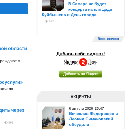
В Самаре не будет
концерта на площади
Куйбышева в День города
622
Весь список
кой области
Добавь себе виджет!
преждают о
осуслуги»
 начала
АКЦЕНТЫ
6 августа 2026
20:47
дить через
Вячеслав Федорищев и
Леонид Симановский
567
обсудили