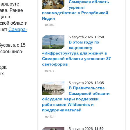
Самарская область
маршруте
укрепит
ава. Ранее
взаимодействие с Республикой
дят в
Индия
ской области
383
ишет
Самара-
5 августа 2026
13:50
В этом году по
усов, а с 15
нацпроекту
– сообщила
«Инфраструктура для жизни» в
Самарской области установят 37
светофоров
док,
678
ых
5 августа 2026
13:35
В Правительстве
Самарской области
обсудили меры поддержки
работников Wildberries и
предпринимателей
814
5 августа 2026
11:59