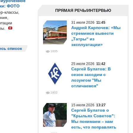
риуроченное
жи: ФОТО
ПРЯМАЯ РЕЧЬ/ИНТЕРВЬЮ
р-классы,
ния,
нтации
31 июля 2026
11:45
Андрей Карпочев: «Мы
ры.
стремимся вывести
„Татры“ из
эксплуатации»
есь список
1035
25 июля 2026
11:42
Сергей Булатов: В
сезон заходим с
лозунгом "Мы
отличаемся"
1802
15 июля 2026
13:27
Сергей Булатов о
"Крыльях Советов":
Мы понимаем – нам
есть, что поправлять