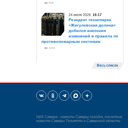
946
24 июля 2026
16:17
Резидент технопарка
«Жигулевская долина»
добился внесения
изменений в правила по
противопожарным системам
1183
Весь список
НИА Самара - новости Самары сегодня, последние
новости Самары Тольятти и Самарской области