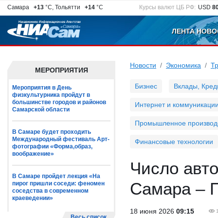
Самара
+13
°C, Тольятти
+14
°C
Курсы валют ЦБ РФ:
USD
8
ЛЕНТА НОВО
Новости
Экономика
Т
МЕРОПРИЯТИЯ
Бизнес
Вклады, Кред
Мероприятия в День
физкультурника пройдут в
большинстве городов и районов
Интернет и коммуникаци
Самарской области
Промышленное производ
В Самаре будет проходить
Международный фестиваль Арт-
Финансовые технологии
фотографии «Форма,образ,
воображение»
Число авт
В Самаре пройдет лекция «На
Самара – 
пирог пришли соседи: феномен
соседства в современном
краеведении»
18 июня 2026
09:15
Весь список