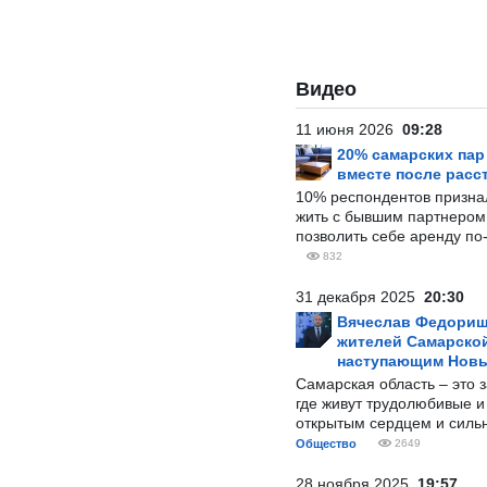
Видео
11 июня 2026
09:28
20% самарских па
вместе после расс
10% респондентов призна
жить с бывшим партнером и
позволить себе аренду по
832
31 декабря 2025
20:30
Вячеслав Федорищ
жителей Самарской
наступающим Нов
Самарская область – это 
где живут трудолюбивые и
открытым сердцем и силь
Общество
2649
28 ноября 2025
19:57