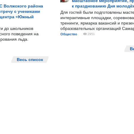
масштабное мероприятие, п
С Волжского района
к празднованию Дня молодё
тречу с учениками
Для гостей были подготовлены масте
 центра «Южный
интерактивные площадки, соревнова
тренинги, ярмарка вакансий и презе
ти до школьников
образовательных организаций Сама
сного поведения на
Общество
2951
рования льда.
В
Весь список