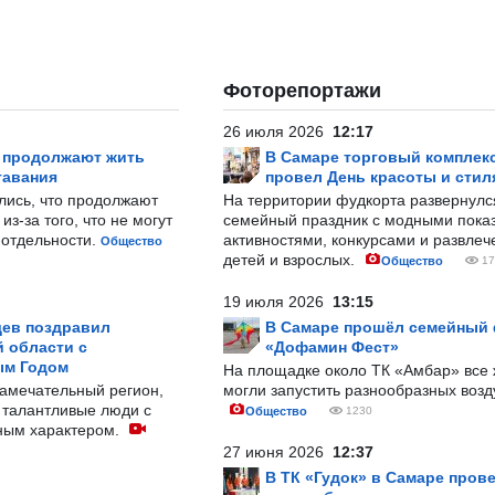
Фоторепортажи
26 июля 2026
12:17
р продолжают жить
В Самаре торговый комплек
тавания
провел День красоты и стил
лись, что продолжают
На территории фудкорта развернул
з-за того, что не могут
семейный праздник с модными показ
-отдельности.
активностями, конкурсами и развле
Общество
детей и взрослых.
Общество
17
19 июля 2026
13:15
ев поздравил
В Самаре прошёл семейный
 области с
«Дофамин Фест»
ым Годом
На площадке около ТК «Амбар» вс
замечательный регион,
могли запустить разнообразных воз
 талантливые люди с
Общество
1230
ным характером.
27 июня 2026
12:37
В ТК «Гудок» в Самаре пров