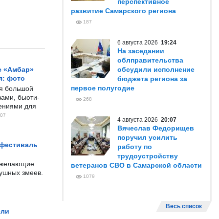
перспективное
развитие Самарского региона
187
6 августа 2026
19:24
На заседании
облправительства
с «Амбар»
обсудили исполнение
я: фото
бюджета региона за
первое полугодие
ся большой
ами, бьюти-
268
чениями для
07
4 августа 2026
20:07
Вячеслав Федорищев
поручил усилить
 фестиваль
работу по
трудоустройству
е желающие
ветеранов СВО в Самарской области
душных змеев.
1079
Весь список
ели