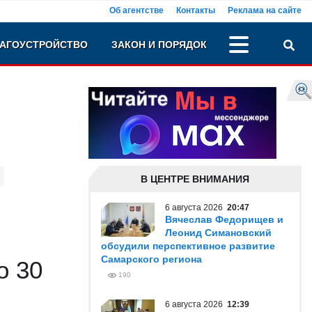
Об агентстве
Контакты
Реклама на сайте
АГОУСТРОЙСТВО
ЗАКОН И ПОРЯДОК
В ЦЕНТРЕ ВНИМАНИЯ
6 августа 2026
20:47
Вячеслав Федорищев и
Леонид Симановский
обсудили перспективное развитие
Самарского региона
о 30
190
6 августа 2026
12:39