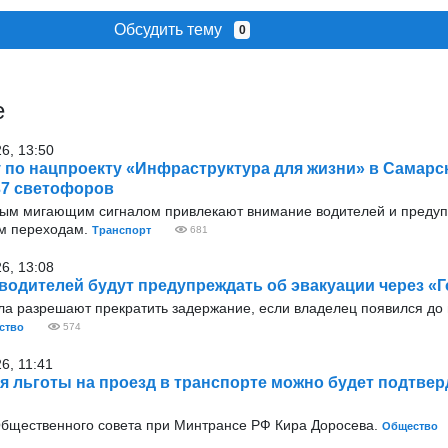
Обсудить тему
0
е
26, 13:50
у по нацпроекту «Инфраструктура для жизни» в Самарс
37 светофоров
тым мигающим сигналом привлекают внимание водителей и преду
м переходам.
Транспорт
681
26, 13:08
водителей будут предупреждать об эвакуации через «Г
ла разрешают прекратить задержание, если владелец появился до
ство
574
6, 11:41
ря льготы на проезд в транспорте можно будет подтвер
Общественного совета при Минтрансе РФ Кира Доросева.
Общество