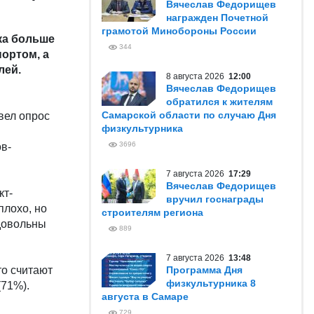
Вячеслав Федорищев
награжден Почетной
грамотой Минобороны России
ка больше
344
ортом, а
лей.
8 августа 2026
12:00
Вячеслав Федорищев
обратился к жителям
Самарской области по случаю Дня
вел опрос
физкультурника
3696
ов-
7 августа 2026
17:29
Вячеслав Федорищев
кт-
вручил госнаграды
плохо, но
строителям региона
 довольны
889
7 августа 2026
13:48
то считают
Программа Дня
физкультурника 8
(71%).
августа в Самаре
729