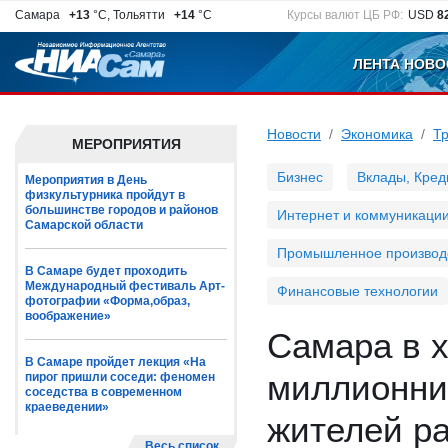
Самара
+13
°C, Тольятти
+14
°C
Курсы валют ЦБ РФ:
USD
8
ЛЕНТА НОВО
Новости
Экономика
Т
МЕРОПРИЯТИЯ
Бизнес
Вклады, Кред
Мероприятия в День
физкультурника пройдут в
большинстве городов и районов
Интернет и коммуникаци
Самарской области
Промышленное производ
В Самаре будет проходить
Международный фестиваль Арт-
Финансовые технологии
фотографии «Форма,образ,
воображение»
Самара в х
В Самаре пройдет лекция «На
миллионни
пирог пришли соседи: феномен
соседства в современном
краеведении»
жителей р
Весь список