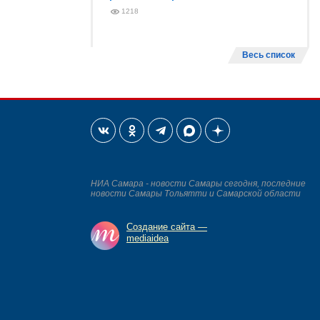
1218
Весь список
НИА Самара - новости Самары сегодня, последние
новости Самары Тольятти и Самарской области
Создание сайта —
mediaidea