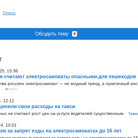
Опрос
Обсудить тему
0
е
25, 13:36
н считают электросамокаты опасными для пешеходов
тва россиян электросамокат — не модный тренд, а практичный ин
1077
, 12:12
енили свои расходы на такси
ых не считают рост цен на услуги водителей существенным.
Тран
4, 10:01
ев за запрет езды на электросамокатах до 16 лет
нее мужчин выступают за запрет езды на электросамокатах до 16 