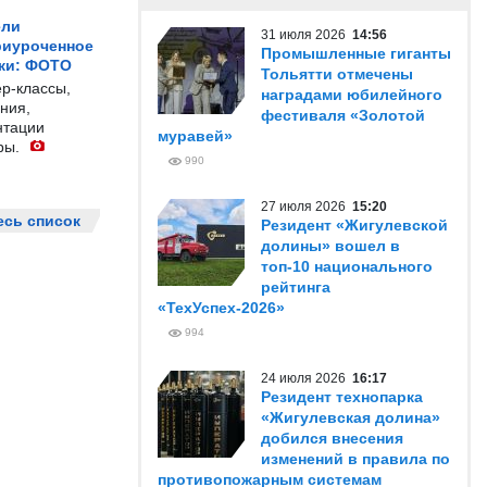
ели
31 июля 2026
14:56
риуроченное
Промышленные гиганты
жи: ФОТО
Тольятти отмечены
р-классы,
наградами юбилейного
ния,
фестиваля «Золотой
нтации
муравей»
ры.
990
27 июля 2026
15:20
есь список
Резидент «Жигулевской
долины» вошел в
топ-10 национального
рейтинга
«ТехУспех-2026»
994
24 июля 2026
16:17
Резидент технопарка
«Жигулевская долина»
добился внесения
изменений в правила по
противопожарным системам