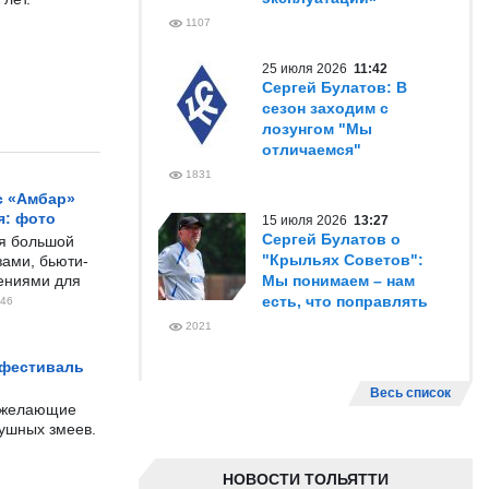
1107
25 июля 2026
11:42
Сергей Булатов: В
сезон заходим с
лозунгом "Мы
отличаемся"
1831
с «Амбар»
я: фото
15 июля 2026
13:27
Сергей Булатов о
ся большой
"Крыльях Советов":
ами, бьюти-
чениями для
Мы понимаем – нам
есть, что поправлять
46
2021
 фестиваль
Весь список
е желающие
душных змеев.
НОВОСТИ ТОЛЬЯТТИ