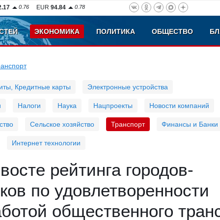
2.17
0.76
EUR
94.84
0.78
СТЕЙ
ЭКОНОМИКА
ПОЛИТИКА
ОБЩЕСТВО
БЛ
ранспорт
иты, Кредитные карты
Электронные устройства
и
Налоги
Наука
Нацпроекты
Новости компаний
ство
Сельское хозяйство
Транспорт
Финансы и Банки
Интернет технологии
восте рейтинга городов-
ков по удовлетворенности
аботой общественного тран