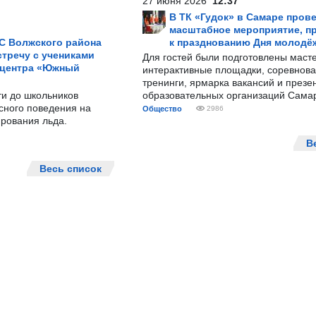
27 июня 2026
12:37
В ТК «Гудок» в Самаре пров
масштабное мероприятие, п
С Волжского района
к празднованию Дня молодё
тречу с учениками
Для гостей были подготовлены масте
 центра «Южный
интерактивные площадки, соревнова
тренинги, ярмарка вакансий и презе
ти до школьников
образовательных организаций Сама
сного поведения на
Общество
2986
рования льда.
В
Весь список