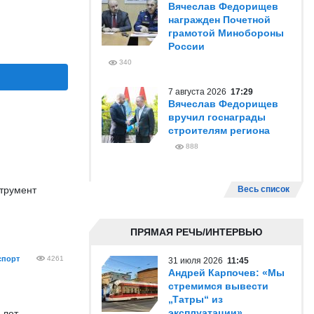
Вячеслав Федорищев
награжден Почетной
грамотой Минобороны
России
340
7 августа 2026
17:29
Вячеслав Федорищев
вручил госнаграды
строителям региона
888
струмент
Весь список
ПРЯМАЯ РЕЧЬ/ИНТЕРВЬЮ
спорт
4261
31 июля 2026
11:45
Андрей Карпочев: «Мы
стремимся вывести
„Татры“ из
эксплуатации»
лет.