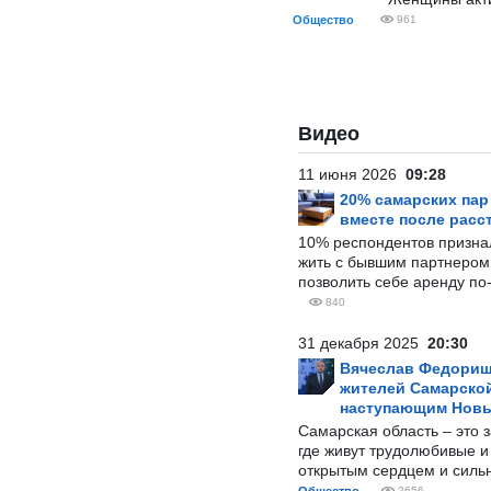
Общество
961
Видео
11 июня 2026
09:28
20% самарских па
вместе после расс
10% респондентов призна
жить с бывшим партнером и
позволить себе аренду по
840
31 декабря 2025
20:30
Вячеслав Федорищ
жителей Самарской
наступающим Нов
Самарская область – это 
где живут трудолюбивые и
открытым сердцем и силь
2656