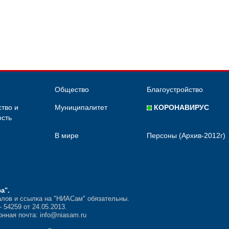
Общество
Благоустройство
тво и
Муниципалитет
КОРОНАВИРУС
сть
В мире
Персоны (Архив-2012г)
ра"
.
лов и ссылка на "НИАСам" обязательны.
54259 от 24.05.2013.
нная почта: info@niasam.ru