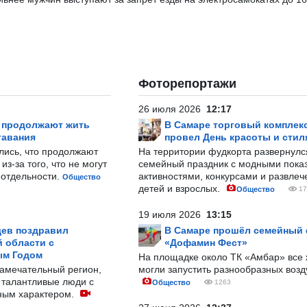
Фоторепортажи
26 июля 2026
12:17
р продолжают жить
В Самаре торговый комплек
тавания
провел День красоты и стил
лись, что продолжают
На территории фудкорта развернул
з-за того, что не могут
семейный праздник с модными показ
-отдельности.
активностями, конкурсами и развле
Общество
детей и взрослых.
Общество
17
19 июля 2026
13:15
ев поздравил
В Самаре прошёл семейный
 области с
«Дофамин Фест»
ым Годом
На площадке около ТК «Амбар» вс
замечательный регион,
могли запустить разнообразных воз
 талантливые люди с
Общество
1263
ным характером.