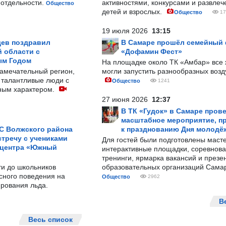
-отдельности.
активностями, конкурсами и развле
Общество
детей и взрослых.
Общество
17
19 июля 2026
13:15
ев поздравил
В Самаре прошёл семейный
 области с
«Дофамин Фест»
ым Годом
На площадке около ТК «Амбар» вс
замечательный регион,
могли запустить разнообразных воз
 талантливые люди с
Общество
1241
ным характером.
27 июня 2026
12:37
В ТК «Гудок» в Самаре пров
масштабное мероприятие, п
С Волжского района
к празднованию Дня молодё
тречу с учениками
Для гостей были подготовлены масте
 центра «Южный
интерактивные площадки, соревнова
тренинги, ярмарка вакансий и презе
ти до школьников
образовательных организаций Сама
сного поведения на
Общество
2962
рования льда.
В
Весь список