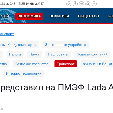
1.41
0.48
EUR
94.06
0.87
СТЕЙ
ЭКОНОМИКА
ПОЛИТИКА
ОБЩЕСТВО
БЛ
ранспорт
иты, Кредитные карты
Электронные устройства
и
Налоги
Наука
Нацпроекты
Новости компаний
ство
Сельское хозяйство
Транспорт
Финансы и Банки
Интернет технологии
представил на ПМЭФ Lada 
769