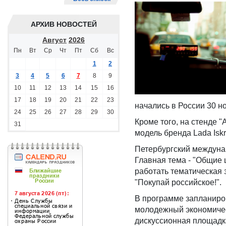
АРХИВ НОВОСТЕЙ
Август
2026
Пн
Вт
Ср
Чт
Пт
Сб
Вс
1
2
3
4
5
6
7
8
9
10
11
12
13
14
15
16
17
18
19
20
21
22
23
начались в России 30 н
24
25
26
27
28
29
30
Кроме того, на стенде 
31
модель бренда Lada Iskr
Петербургский междуна
Главная тема - "Общие 
работать тематическая 
"Покупай российское!".
В программе запланир
молодежный экономичес
дискуссионная площадка