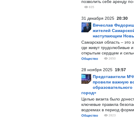
позволить себе аренду по
835
31 декабря 2025
20:30
Вячеслав Федорищ
жителей Самарской
наступающим Нов
Самарская область – это 
где живут трудолюбивые и
открытым сердцем и силь
Общество
2650
28 ноября 2025
19:57
Представители МЧ
провели важную вс
образовательного
город»
Целью визита было донес
ключевые правила безопа
водоемах в период форми
Общество
2823