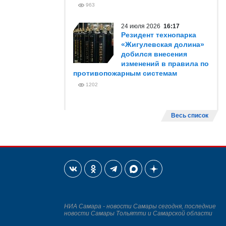
963
24 июля 2026
16:17
Резидент технопарка
«Жигулевская долина»
добился внесения
изменений в правила по
противопожарным системам
1202
Весь список
НИА Самара - новости Самары сегодня, последние
новости Самары Тольятти и Самарской области