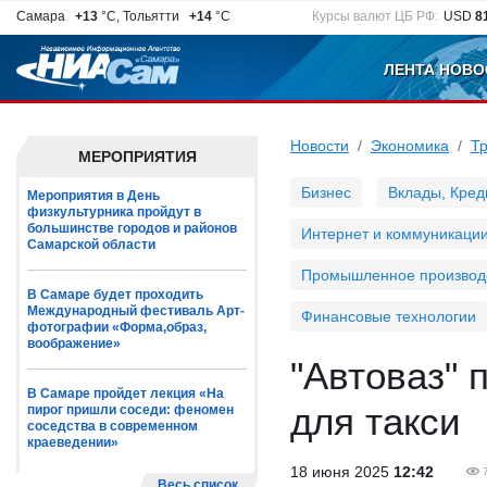
Самара
+13
°C, Тольятти
+14
°C
Курсы валют ЦБ РФ:
USD
8
ЛЕНТА НОВО
Новости
Экономика
Т
МЕРОПРИЯТИЯ
Бизнес
Вклады, Кред
Мероприятия в День
физкультурника пройдут в
большинстве городов и районов
Интернет и коммуникаци
Самарской области
Промышленное производ
В Самаре будет проходить
Международный фестиваль Арт-
Финансовые технологии
фотографии «Форма,образ,
воображение»
"Автоваз" 
В Самаре пройдет лекция «На
для такси
пирог пришли соседи: феномен
соседства в современном
краеведении»
18 июня 2025
12:42
Весь список