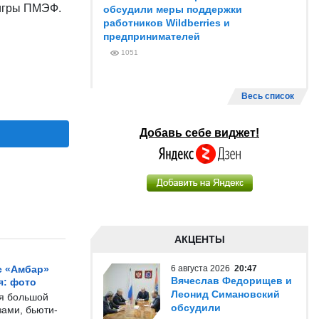
 игры ПМЭФ.
обсудили меры поддержки
работников Wildberries и
предпринимателей
1051
Весь список
Добавь себе виджет!
АКЦЕНТЫ
с «Амбар»
6 августа 2026
20:47
Вячеслав Федорищев и
я: фото
Леонид Симановский
ся большой
обсудили
ами, бьюти-