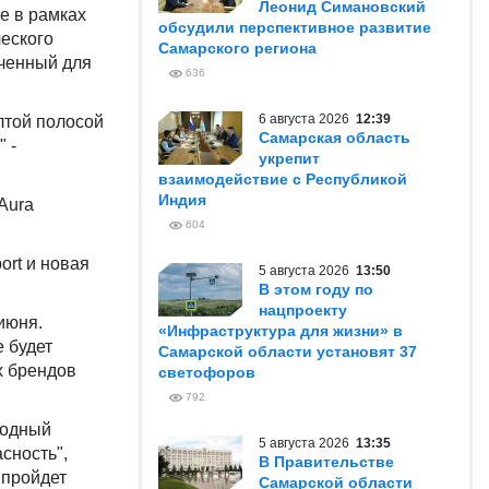
Леонид Симановский
е в рамках
обсудили перспективное развитие
еского
Самарского региона
аченный для
636
6 августа 2026
12:39
лтой полосой
Самарская область
 -
укрепит
взаимодействие с Республикой
Индия
Aura
604
ort и новая
5 августа 2026
13:50
В этом году по
нацпроекту
июня.
«Инфраструктура для жизни» в
 будет
Самарской области установят 37
х брендов
светофоров
792
родный
5 августа 2026
13:35
сность",
В Правительстве
 пройдет
Самарской области