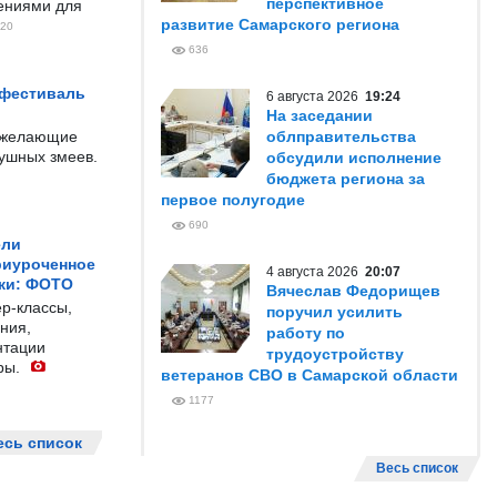
перспективное
чениями для
развитие Самарского региона
20
636
 фестиваль
6 августа 2026
19:24
На заседании
е желающие
облправительства
душных змеев.
обсудили исполнение
бюджета региона за
первое полугодие
690
ели
риуроченное
4 августа 2026
20:07
жи: ФОТО
Вячеслав Федорищев
р-классы,
поручил усилить
ния,
работу по
нтации
трудоустройству
ры.
ветеранов СВО в Самарской области
1177
есь список
Весь список