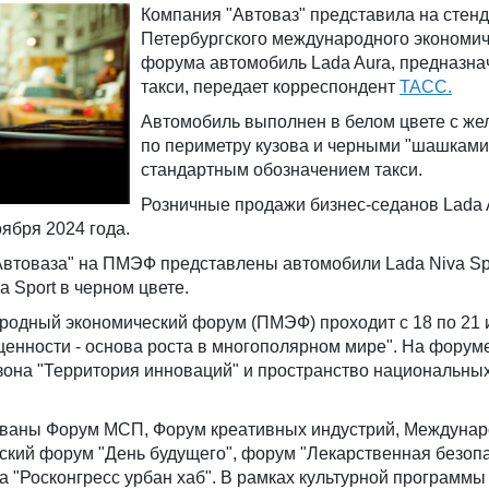
Компания "Автоваз" представила на стенд
Петербургского международного экономич
форума автомобиль Lada Aura, предназн
такси, передает корреспондент
ТАСС.
Автомобиль выполнен в белом цвете с же
по периметру кузова и черными "шашками"
стандартным обозначением такси.
Розничные продажи бизнес-седанов Lada 
оября 2024 года.
"Автоваза" на ПМЭФ представлены автомобили Lada Niva Sp
a Sport в черном цвете.
родный экономический форум (ПМЭФ) проходит с 18 по 21 
ценности - основа роста в многополярном мире". На форуме
зона "Территория инноваций" и пространство национальны
ованы Форум МСП, Форум креативных индустрий, Междуна
кий форум "День будущего", форум "Лекарственная безопа
 "Росконгресс урбан хаб". В рамках культурной программы