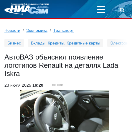
Новости
Экономика
Транспорт
Бизнес
Вклады, Кредиты, Кредитные карты
Электронн
АвтоВАЗ объяснил появление
логотипов Renault на деталях Lada
Iskra
23 июля 2025
16:20
1081