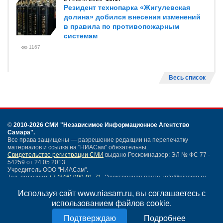
Резидент технопарка «Жигулевская
долина» добился внесения изменений
в правила по противопожарным
системам
1167
Весь список
©
2010-2026 СМИ
"Независимое Информационное Агентство
Самара"
.
Все права защищены — разрешение редакции на перепечатку
материалов и ссылка на "НИАСам" обязательны.
Свидетельство регистрации СМИ
выдано Роскомнадзор: ЭЛ № ФС 77 -
54259 от 24.05.2013.
Учредитель ООО "НИАСам".
Тел. редакции
+7 (846) 990-91-71.
Электронная почта: info@niasam.ru
Написать письмо
Используя сайт www.niasam.ru, вы соглашаетесь с
Карта сайта
использованием файлов cookie.
Нашли ошибку?
Подробнее
Политика конфиденциальности