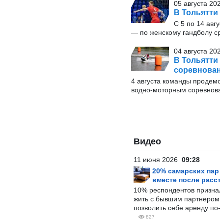
05 августа 20
В Тольятти
С 5 по 14 авг
— по женскому гандболу ср
04 августа 20
В Тольятти
соревнова
4 августа команды продем
водно-моторным соревнов
Видео
11 июня 2026
09:28
20% самарских па
вместе после расс
10% респондентов призна
жить с бывшим партнером и
позволить себе аренду по
827