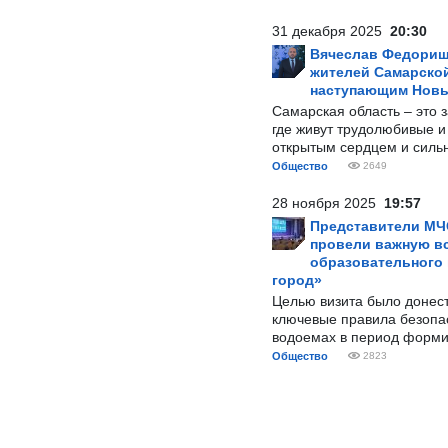
31 декабря 2025
20:30
Вячеслав Федорищ
жителей Самарской
наступающим Нов
Самарская область – это 
где живут трудолюбивые и
открытым сердцем и силь
Общество
2649
28 ноября 2025
19:57
Представители МЧ
провели важную вс
образовательного
город»
Целью визита было донес
ключевые правила безопа
водоемах в период форми
Общество
2823