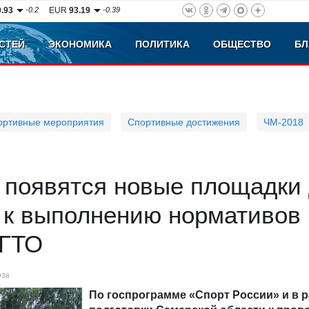
0.93
-0.2
EUR
93.19
-0.39
СТЕЙ
ЭКОНОМИКА
ПОЛИТИКА
ОБЩЕСТВО
БЛ
ортивные мероприятия
Спортивные достижения
ЧМ-2018
 появятся новые площадки
и к выполнению нормативов
 ГТО
938
По госпрограмме «Спорт России» и в 