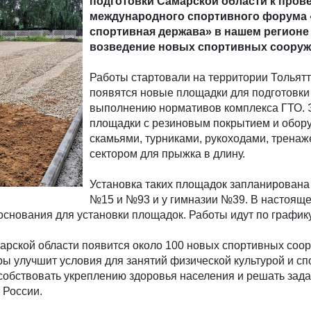
подготовки Самарской области к прове
международного спортивного форума 
спортивная держава» в нашем регионе
возведение новых спортивных сооруж
Работы стартовали на территории Тольятт
появятся новые площадки для подготовки
выполнению нормативов комплекса ГТО. 
площадки с резиновым покрытием и обор
скамьями, турниками, рукоходами, тренаж
сектором для прыжка в длину.
Установка таких площадок запланирована
№15 и №93 и у гимназии №39. В настоящ
основания для установки площадок. Работы идут по графику
марской области появится около 100 новых спортивных соо
ы улучшит условия для занятий физической культурой и спо
собствовать укреплению здоровья населения и решать зад
 России.