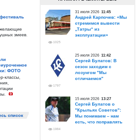
31 июля 2026
11:45
 фестиваль
Андрей Карпочев: «Мы
стремимся вывести
е желающие
„Татры“ из
душных змеев.
эксплуатации»
1025
25 июля 2026
11:42
ели
Сергей Булатов: В
риуроченное
сезон заходим с
жи: ФОТО
лозунгом "Мы
р-классы,
отличаемся"
ния,
1797
нтации
ры.
15 июля 2026
13:27
Сергей Булатов о
"Крыльях Советов":
есь список
Мы понимаем – нам
есть, что поправлять
1984