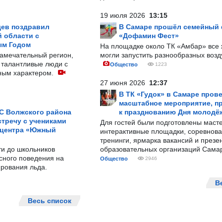
19 июля 2026
13:15
ев поздравил
В Самаре прошёл семейный
 области с
«Дофамин Фест»
ым Годом
На площадке около ТК «Амбар» вс
замечательный регион,
могли запустить разнообразных воз
 талантливые люди с
Общество
1223
ным характером.
27 июня 2026
12:37
В ТК «Гудок» в Самаре пров
масштабное мероприятие, п
С Волжского района
к празднованию Дня молодё
тречу с учениками
Для гостей были подготовлены масте
 центра «Южный
интерактивные площадки, соревнова
тренинги, ярмарка вакансий и презе
ти до школьников
образовательных организаций Сама
сного поведения на
Общество
2946
рования льда.
В
Весь список