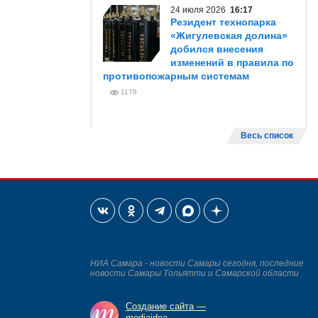
24 июля 2026
16:17
Резидент технопарка
«Жигулевская долина»
добился внесения
изменений в правила по
противопожарным системам
1178
Весь список
НИА Самара - новости Самары сегодня, последние
новости Самары Тольятти и Самарской области
Создание сайта —
mediaidea