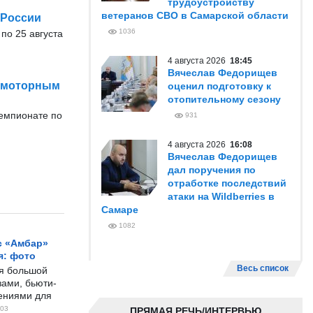
трудоустройству
ветеранов СВО в Самарской области
 России
1036
 по 25 августа
4 августа 2026
18:45
Вячеслав Федорищев
о-моторным
оценил подготовку к
отопительному сезону
чемпионате по
931
4 августа 2026
16:08
Вячеслав Федорищев
дал поручения по
отработке последствий
атаки на Wildberries в
Самаре
1082
с «Амбар»
я: фото
Весь список
ся большой
ами, бьюти-
чениями для
03
ПРЯМАЯ РЕЧЬ/ИНТЕРВЬЮ