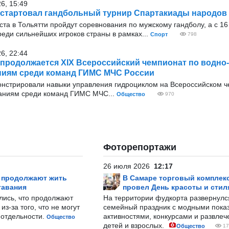
26, 15:49
 стартовал гандбольный турнир Спартакиады народов
уста в Тольятти пройдут соревнования по мужскому гандболу, а с 16
еди сильнейших игроков страны в рамках...
Спорт
798
26, 22:44
 продолжается XIХ Всероссийский чемпионат по водн
ниям среди команд ГИМС МЧС России
онстрировали навыки управления гидроциклом на Всероссийском 
аниям среди команд ГИМС МЧС...
Общество
970
Фоторепортажи
26 июля 2026
12:17
р продолжают жить
В Самаре торговый комплек
тавания
провел День красоты и стил
лись, что продолжают
На территории фудкорта развернул
з-за того, что не могут
семейный праздник с модными показ
-отдельности.
активностями, конкурсами и развле
Общество
детей и взрослых.
Общество
17