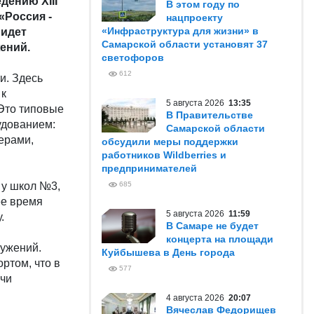
дению XIII
В этом году по
«Россия -
нацпроекту
«Инфраструктура для жизни» в
 идет
Самарской области установят 37
ений.
светофоров
612
и. Здесь
 к
5 августа 2026
13:35
Это типовые
В Правительстве
удованием:
Самарской области
ерами,
обсудили меры поддержки
работников Wildberries и
предпринимателей
 у школ №3,
685
ее время
5 августа 2026
11:59
.
В Самаре не будет
концерта на площади
ружений.
Куйбышева в День города
ртом, что в
577
ачи
4 августа 2026
20:07
Вячеслав Федорищев