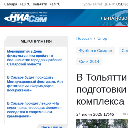
Самара
+13
°C, Тольятти
+14
°C
Курсы валют ЦБ РФ:
USD
8
ЛЕНТА НОВО
Новости
Спорт
МЕРОПРИЯТИЯ
Футбол в Самаре
Сп
Мероприятия в День
физкультурника пройдут в
большинстве городов и районов
Сочи-2014
Самарской области
В Тольятти
В Самаре будет проходить
Международный фестиваль Арт-
подготовк
фотографии «Форма,образ,
воображение»
комплекса
В Самаре пройдет лекция «На
пирог пришли соседи: феномен
соседства в современном
24 июня 2025
17:45
краеведении»
Весь список