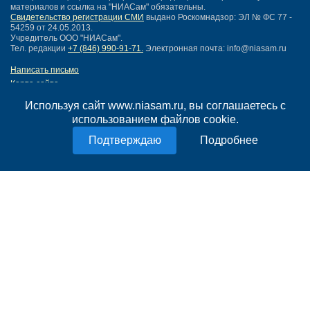
материалов и ссылка на "НИАСам" обязательны.
Свидетельство регистрации СМИ
выдано Роскомнадзор: ЭЛ № ФС 77 -
54259 от 24.05.2013.
Учредитель ООО "НИАСам".
Тел. редакции
+7 (846) 990-91-71.
Электронная почта: info@niasam.ru
Написать письмо
Карта сайта
Нашли ошибку?
Используя сайт www.niasam.ru, вы соглашаетесь с
Политика конфиденциальности
использованием файлов cookie.
Согласие на обработку персональных данных
18+
Подробнее
НИА Самара - новости Самары сегодня, последние новости Самары
Тольятти и Самарской области
Создание сайта —
mediaidea