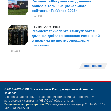
Резидент «Жигулевской долины»
вошел в топ-10 национального
рейтинга «ТехУспех-2026»
957
24 июля 2026
16:17
Резидент технопарка «Жигулевская
долина» добился внесения изменений
в правила по противопожарным
системам
1196
Весь список
©
2010-2026 СМИ
"Независимое Информационное Агентство
Самара"
.
Все права защищены — разрешение редакции на перепечатку
материалов и ссылка на "НИАСам" обязательны.
Свидетельство регистрации СМИ
выдано Роскомнадзор: ЭЛ № ФС 77 -
54259 от 24.05.2013.