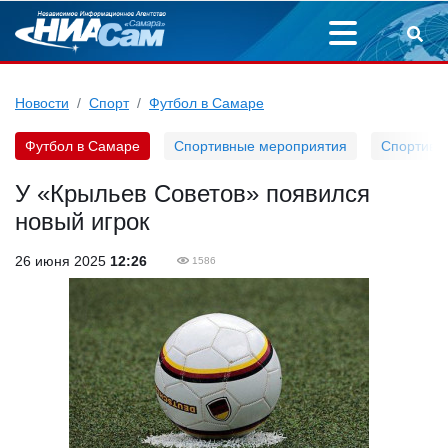
Новости
Спорт
Футбол в Самаре
Футбол в Самаре
Спортивные мероприятия
Спортивн
У «Крыльев Советов» появился
новый игрок
26 июня 2025
12:26
1586