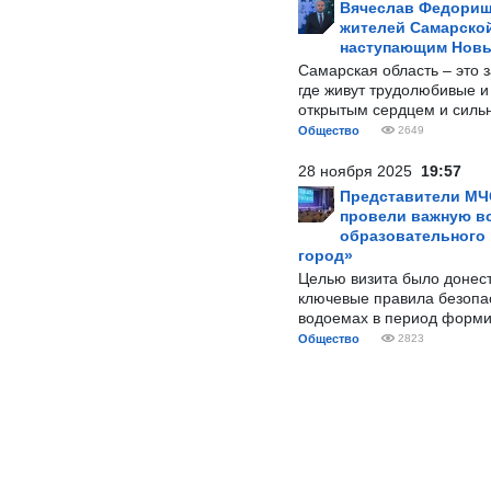
Вячеслав Федорищ
жителей Самарской
наступающим Нов
Самарская область – это 
где живут трудолюбивые и
открытым сердцем и силь
Общество
2649
28 ноября 2025
19:57
Представители МЧ
провели важную вс
образовательного
город»
Целью визита было донес
ключевые правила безопа
водоемах в период форми
Общество
2823