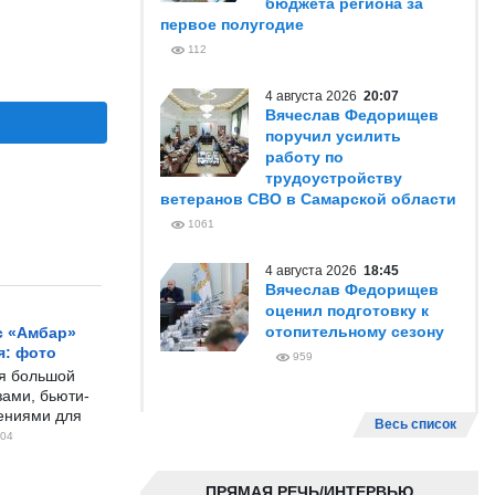
бюджета региона за
первое полугодие
112
4 августа 2026
20:07
Вячеслав Федорищев
поручил усилить
работу по
трудоустройству
ветеранов СВО в Самарской области
1061
4 августа 2026
18:45
Вячеслав Федорищев
оценил подготовку к
отопительному сезону
с «Амбар»
я: фото
959
ся большой
ами, бьюти-
чениями для
Весь список
04
ПРЯМАЯ РЕЧЬ/ИНТЕРВЬЮ