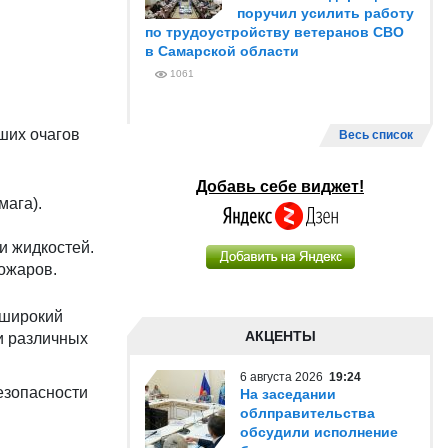
поручил усилить работу
по трудоустройству ветеранов СВО
в Самарской области
1061
ших очагов
Весь список
Добавь себе виджет!
мага).
и жидкостей.
ожаров.
 широкий
АКЦЕНТЫ
и различных
6 августа 2026
19:24
езопасности
На заседании
облправительства
обсудили исполнение