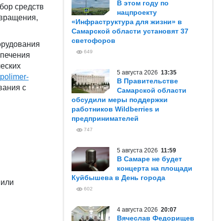
В этом году по
бор средств
нацпроекту
твращения,
«Инфраструктура для жизни» в
Самарской области установят 37
светофоров
орудования
649
спечения
ческих
5 августа 2026
13:35
tpolimer-
В Правительстве
вания с
Самарской области
обсудили меры поддержки
работников Wildberries и
предпринимателей
747
5 августа 2026
11:59
В Самаре не будет
концерта на площади
Куйбышева в День города
 или
602
4 августа 2026
20:07
Вячеслав Федорищев