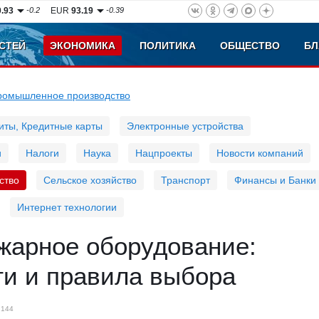
0.93
-0.2
EUR
93.19
-0.39
СТЕЙ
ЭКОНОМИКА
ПОЛИТИКА
ОБЩЕСТВО
БЛ
ромышленное производство
иты, Кредитные карты
Электронные устройства
и
Налоги
Наука
Нацпроекты
Новости компаний
ство
Сельское хозяйство
Транспорт
Финансы и Банки
Интернет технологии
жарное оборудование:
ти и правила выбора
144