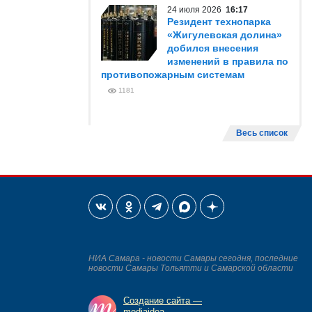
24 июля 2026
16:17
Резидент технопарка
«Жигулевская долина»
добился внесения
изменений в правила по
противопожарным системам
1181
Весь список
НИА Самара - новости Самары сегодня, последние
новости Самары Тольятти и Самарской области
Создание сайта —
mediaidea