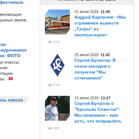
 фестиваль
31 июля 2026
11:45
е желающие
Андрей Карпочев: «Мы
душных змеев.
стремимся вывести
„Татры“ из
эксплуатации»
1030
ели
риуроченное
25 июля 2026
11:42
жи: ФОТО
Сергей Булатов: В
р-классы,
сезон заходим с
ния,
лозунгом "Мы
нтации
отличаемся"
ры.
1799
15 июля 2026
13:27
есь список
Сергей Булатов о
"Крыльях Советов":
Мы понимаем – нам
есть, что поправлять
1987