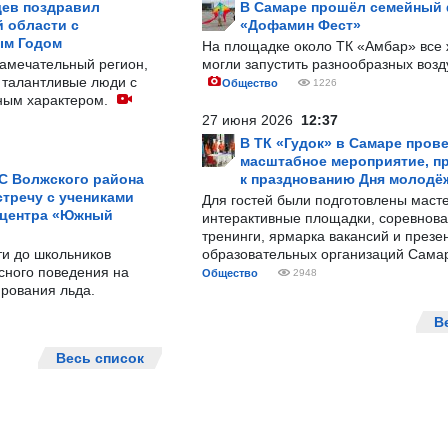
ев поздравил
В Самаре прошёл семейный
 области с
«Дофамин Фест»
ым Годом
На площадке около ТК «Амбар» вс
замечательный регион,
могли запустить разнообразных воз
 талантливые люди с
Общество
1226
ным характером.
27 июня 2026
12:37
В ТК «Гудок» в Самаре пров
масштабное мероприятие, п
С Волжского района
к празднованию Дня молодё
тречу с учениками
Для гостей были подготовлены масте
 центра «Южный
интерактивные площадки, соревнова
тренинги, ярмарка вакансий и презе
ти до школьников
образовательных организаций Сама
сного поведения на
Общество
2948
рования льда.
В
Весь список