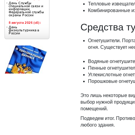
Тепловые извещател
Комбинированные из
Средства т
Огнетушители. Порт
огня. Существует не
Водяные огнетушител
Пенные огнетушител
Углекислотные огне
Порошковые огнетуш
Это лишь некоторые ви
выбор нужной продукци
помещений.
Подведем итог. Против
любого здания.