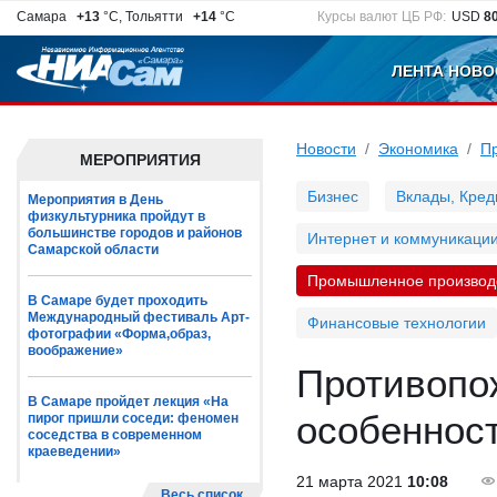
Самара
+13
°C, Тольятти
+14
°C
Курсы валют ЦБ РФ:
USD
8
ЛЕНТА НОВО
Новости
Экономика
П
МЕРОПРИЯТИЯ
Бизнес
Вклады, Кред
Мероприятия в День
физкультурника пройдут в
большинстве городов и районов
Интернет и коммуникаци
Самарской области
Промышленное производ
В Самаре будет проходить
Международный фестиваль Арт-
Финансовые технологии
фотографии «Форма,образ,
воображение»
Противопо
В Самаре пройдет лекция «На
особеннос
пирог пришли соседи: феномен
соседства в современном
краеведении»
21 марта 2021
10:08
Весь список