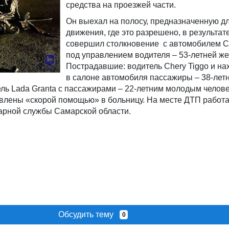
средства на проезжей части.
Он выехал на полосу, предназначенную дл
движения, где это разрешено, в результат
совершил столкновение с автомобилем Ch
под управлением водителя – 53-летней ж
Пострадавшие: водитель Chery Tiggo и н
в салоне автомобиля пассажиры – 38-летн
ль Lada Granta с пассажирами – 22-летним молодым челове
влены «скорой помощью» в больницу. На месте ДТП работ
арной службы Самарской области.
Обсудить тему
0