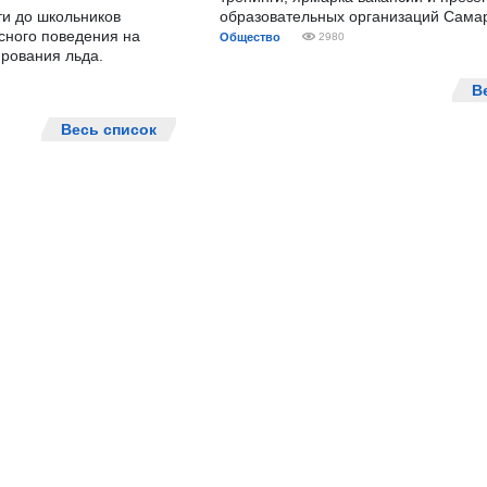
ти до школьников
образовательных организаций Сама
сного поведения на
Общество
2980
рования льда.
В
Весь список