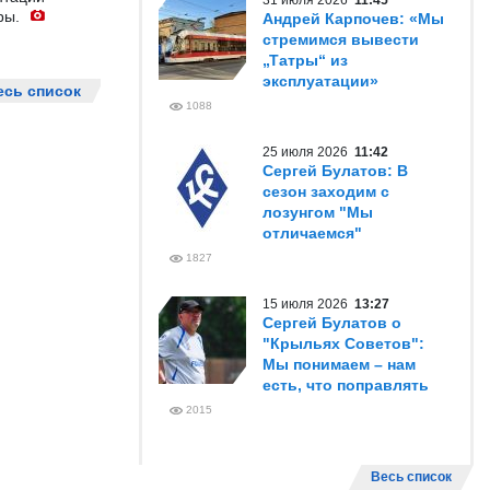
31 июля 2026
11:45
ры.
Андрей Карпочев: «Мы
стремимся вывести
„Татры“ из
эксплуатации»
есь список
1088
25 июля 2026
11:42
Сергей Булатов: В
сезон заходим с
лозунгом "Мы
отличаемся"
1827
15 июля 2026
13:27
Сергей Булатов о
"Крыльях Советов":
Мы понимаем – нам
есть, что поправлять
2015
Весь список