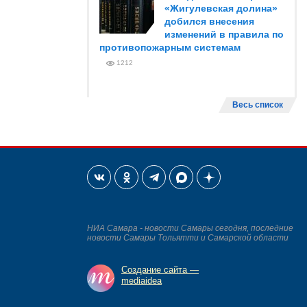
«Жигулевская долина»
добился внесения
изменений в правила по
противопожарным системам
1212
Весь список
НИА Самара - новости Самары сегодня, последние
новости Самары Тольятти и Самарской области
Создание сайта —
mediaidea