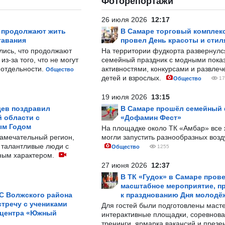
Фоторепортажи
26 июля 2026
12:17
р продолжают жить
В Самаре торговый комплек
тавания
провел День красоты и стил
лись, что продолжают
На территории фудкорта развернул
з-за того, что не могут
семейный праздник с модными показ
-отдельности.
активностями, конкурсами и развле
Общество
детей и взрослых.
Общество
17
19 июля 2026
13:15
ев поздравил
В Самаре прошёл семейный
 области с
«Дофамин Фест»
ым Годом
На площадке около ТК «Амбар» вс
замечательный регион,
могли запустить разнообразных воз
 талантливые люди с
Общество
1255
ным характером.
27 июня 2026
12:37
В ТК «Гудок» в Самаре пров
масштабное мероприятие, п
С Волжского района
к празднованию Дня молодё
тречу с учениками
Для гостей были подготовлены масте
 центра «Южный
интерактивные площадки, соревнова
тренинги, ярмарка вакансий и презе