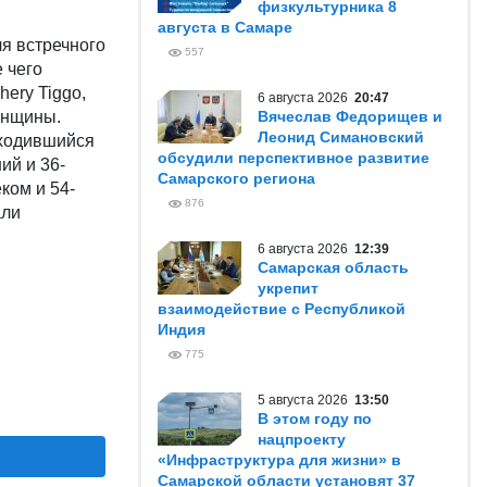
физкультурника 8
августа в Самаре
я встречного
557
е чего
ery Tiggo,
6 августа 2026
20:47
енщины.
Вячеслав Федорищев и
Леонид Симановский
аходившийся
обсудили перспективное развитие
ий и 36-
Самарского региона
ком и 54-
876
али
6 августа 2026
12:39
Самарская область
укрепит
взаимодействие с Республикой
Индия
775
5 августа 2026
13:50
В этом году по
нацпроекту
«Инфраструктура для жизни» в
Самарской области установят 37