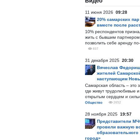
Видео
11 июня 2026
09:28
20% самарских па
вместе после расс
10% респондентов призна
жить с бывшим партнером и
позволить себе аренду по
837
31 декабря 2025
20:30
Вячеслав Федорищ
жителей Самарской
наступающим Нов
Самарская область – это 
где живут трудолюбивые и
открытым сердцем и силь
Общество
2652
28 ноября 2025
19:57
Представители МЧ
провели важную вс
образовательного
город»