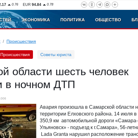
2.17
0.76
EUR
94.84
0.78
СТЕЙ
ЭКОНОМИКА
ПОЛИТИКА
ОБЩЕСТВО
БЛ
к
Происшествия
Происшествия
Советы юриста
ой области шесть человек
и в ночном ДТП
1006
Авария произошла в Самарской области 
территории Елховского района. 14 июля в
350,9 км автомобильной дороги «Самара-
Ульяновск» - подъезд к г.Самара», 56-лет
Lada Granta нарушил расположение тран