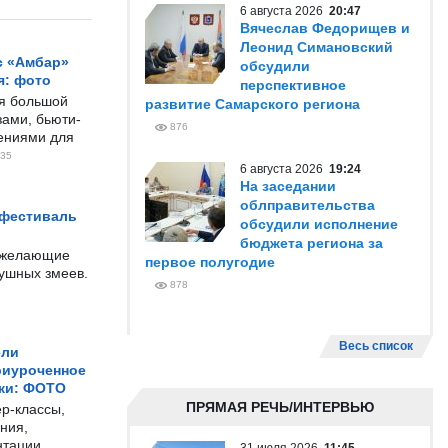
6 августа 2026
20:47
Вячеслав Федорищев и
Леонид Симановский
с «Амбар»
обсудили
я: фото
перспективное
ся большой
развитие Самарского региона
ами, бьюти-
876
чениями для
35
6 августа 2026
19:24
На заседании
облправительства
 фестиваль
обсудили исполнение
бюджета региона за
е желающие
первое полугодие
душных змеев.
878
Весь список
ели
риуроченное
жи: ФОТО
ПРЯМАЯ РЕЧЬ/ИНТЕРВЬЮ
р-классы,
ния,
нтации