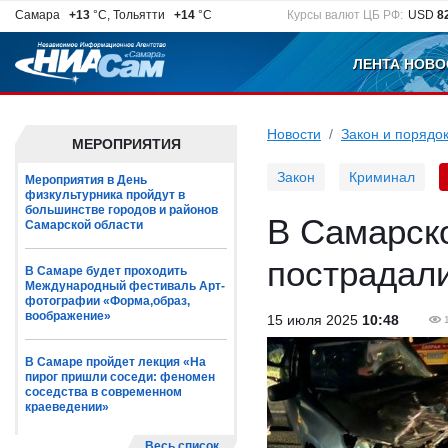
Самара
+13
°C, Тольятти
+14
°C
Курсы валют ЦБ РФ:
USD
8
ЛЕНТА НОВО
Новости
Закон и порядо
МЕРОПРИЯТИЯ
Закон
Криминал
Мероприятия в День
физкультурника пройдут в
большинстве городов и районов
В Самарск
Самарской области
пострадал
В Самаре будет проходить
Международный фестиваль Арт-
фотографии «Форма,образ,
воображение»
15 июля 2025
10:48
В Самаре пройдет лекция «На
пирог пришли соседи: феномен
соседства в современном
краеведении»
Весь список