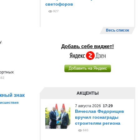
светофоров
927
Весь список
у.
Добавь себе виджет!
портных
462
АКЦЕНТЫ
жный знак
исшествия
7 августа 2026
17:29
Вячеслав Федорищев
вручил госнаграды
строителям региона
640