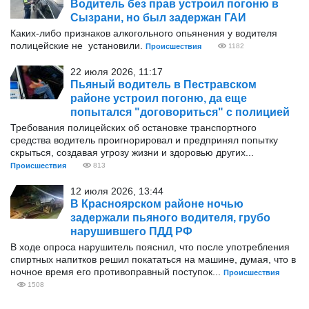
Водитель без прав устроил погоню в
Сызрани, но был задержан ГАИ
Каких-либо признаков алкогольного опьянения у водителя
полицейские не установили.
Происшествия
1182
22 июля 2026, 11:17
Пьяный водитель в Пестравском
районе устроил погоню, да еще
попытался "договориться" с полицией
Требования полицейских об остановке транспортного
средства водитель проигнорировал и предпринял попытку
скрыться, создавая угрозу жизни и здоровью других...
Происшествия
813
12 июля 2026, 13:44
В Красноярском районе ночью
задержали пьяного водителя, грубо
нарушившего ПДД РФ
В ходе опроса нарушитель пояснил, что после употребления
спиртных напитков решил покататься на машине, думая, что в
ночное время его противоправный поступок...
Происшествия
1508