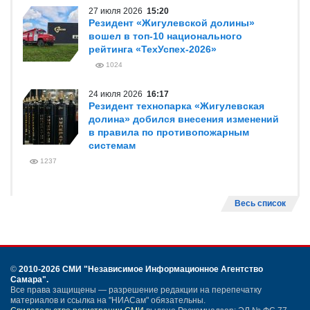
27 июля 2026
15:20
Резидент «Жигулевской долины»
вошел в топ-10 национального
рейтинга «ТехУспех-2026»
1024
24 июля 2026
16:17
Резидент технопарка «Жигулевская
долина» добился внесения изменений
в правила по противопожарным
системам
1237
Весь список
©
2010-2026 СМИ
"Независимое Информационное Агентство
Самара"
.
Все права защищены — разрешение редакции на перепечатку
материалов и ссылка на "НИАСам" обязательны.