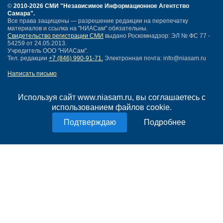
©
2010-2026 СМИ
"Независимое Информационное Агентство
Самара"
.
Все права защищены — разрешение редакции на перепечатку
материалов и ссылка на "НИАСам" обязательны.
Свидетельство регистрации СМИ
выдано Роскомнадзор: ЭЛ № ФС 77 -
54259 от 24.05.2013.
Учредитель ООО "НИАСам".
Тел. редакции
+7 (846) 990-91-71.
Электронная почта: info@niasam.ru
Написать письмо
Карта сайта
Нашли ошибку?
Используя сайт www.niasam.ru, вы соглашаетесь с
Политика конфиденциальности
использованием файлов cookie.
Согласие на обработку персональных данных
Подробнее
18+
НИА Самара - новости Самары сегодня, последние новости Самары
Тольятти и Самарской области
Создание сайта —
mediaidea