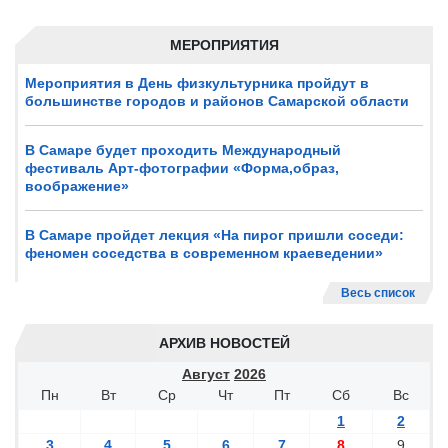
МЕРОПРИЯТИЯ
Мероприятия в День физкультурника пройдут в
большинстве городов и районов Самарской области
В Самаре будет проходить Международный
фестиваль Арт-фотографии «Форма,образ,
воображение»
В Самаре пройдет лекция «На пирог пришли соседи:
феномен соседства в современном краеведении»
Весь список
АРХИВ НОВОСТЕЙ
Август
2026
Пн
Вт
Ср
Чт
Пт
Сб
Вс
1
2
3
4
5
6
7
8
9