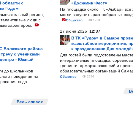
 области с
«Дофамин Фест»
ым Годом
На площадке около ТК «Амбар» вс
замечательный регион,
могли запустить разнообразных воз
 талантливые люди с
Общество
1223
ным характером.
27 июня 2026
12:37
В ТК «Гудок» в Самаре пров
масштабное мероприятие, п
С Волжского района
к празднованию Дня молодё
тречу с учениками
Для гостей были подготовлены масте
 центра «Южный
интерактивные площадки, соревнова
тренинги, ярмарка вакансий и презе
ти до школьников
образовательных организаций Сама
сного поведения на
Общество
2946
рования льда.
В
Весь список