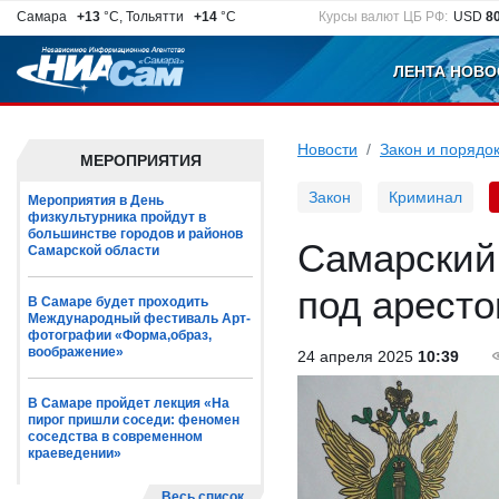
Самара
+13
°C, Тольятти
+14
°C
Курсы валют ЦБ РФ:
USD
8
ЛЕНТА НОВО
Новости
Закон и порядо
МЕРОПРИЯТИЯ
Закон
Криминал
Мероприятия в День
физкультурника пройдут в
большинстве городов и районов
Самарский
Самарской области
под арест
В Самаре будет проходить
Международный фестиваль Арт-
фотографии «Форма,образ,
воображение»
24 апреля 2025
10:39
В Самаре пройдет лекция «На
пирог пришли соседи: феномен
соседства в современном
краеведении»
Весь список