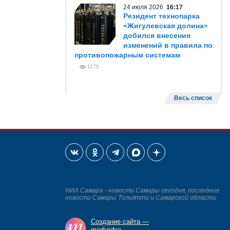
24 июля 2026
16:17
Резидент технопарка
«Жигулевская долина»
добился внесения
изменений в правила по
противопожарным системам
1175
Весь список
НИА Самара - новости Самары сегодня, последние
новости Самары Тольятти и Самарской области
Создание сайта —
mediaidea