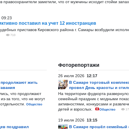
в правоохранители заметили, что от мужчины исходит стойки запах
 09:23
ктивно поставил на учет 12 иностранцев
судебных приставов Кировского района г. Самары возбудили испол
710
Фоторепортажи
26 июля 2026
12:17
р продолжают жить
В Самаре торговый комплек
тавания
провел День красоты и стил
лись, что продолжают
На территории фудкорта развернул
з-за того, что не могут
семейный праздник с модными показ
-отдельности.
активностями, конкурсами и развле
Общество
детей и взрослых.
Общество
17
19 июля 2026
13:15
ев поздравил
В Самаре прошёл семейный