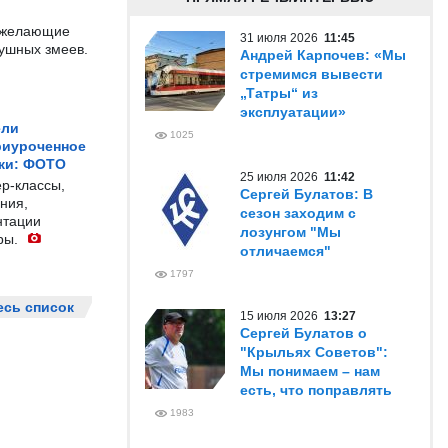
е желающие
31 июля 2026
11:45
душных змеев.
Андрей Карпочев: «Мы
стремимся вывести
„Татры“ из
эксплуатации»
ели
1025
риуроченное
жи: ФОТО
25 июля 2026
11:42
р-классы,
Сергей Булатов: В
ния,
сезон заходим с
нтации
лозунгом "Мы
ры.
отличаемся"
1797
есь список
15 июля 2026
13:27
Сергей Булатов о
"Крыльях Советов":
Мы понимаем – нам
есть, что поправлять
1983