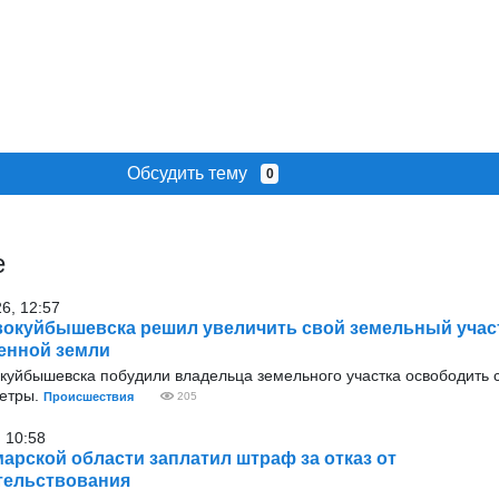
Обсудить тему
0
е
26, 12:57
окуйбышевска решил увеличить свой земельный участ
енной земли
окуйбышевска побудили владельца земельного участка освободить
метры.
Происшествия
205
 10:58
арской области заплатил штраф за отказ от
тельствования