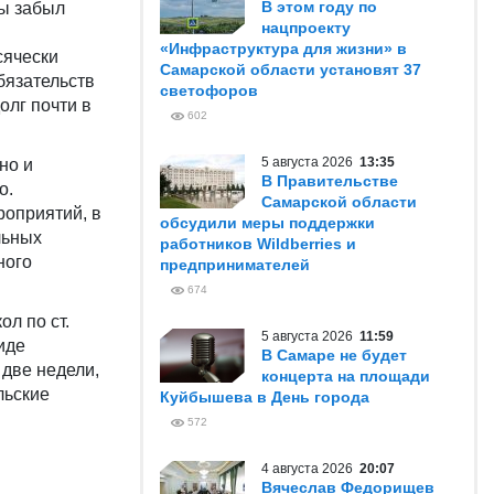
В этом году по
ры забыл
нацпроекту
«Инфраструктура для жизни» в
сячески
Самарской области установят 37
бязательств
светофоров
олг почти в
602
5 августа 2026
13:35
но и
В Правительстве
о.
Самарской области
роприятий, в
обсудили меры поддержки
льных
работников Wildberries и
ного
предпринимателей
674
л по ст.
5 августа 2026
11:59
иде
В Самаре не будет
 две недели,
концерта на площади
льские
Куйбышева в День города
572
4 августа 2026
20:07
Вячеслав Федорищев