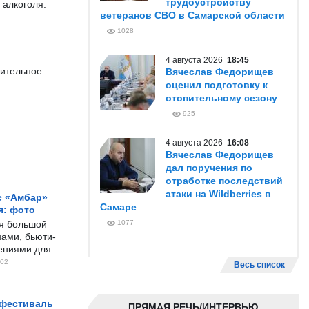
трудоустройству
 алкоголя.
ветеранов СВО в Самарской области
1028
4 августа 2026
18:45
нительное
Вячеслав Федорищев
оценил подготовку к
отопительному сезону
925
4 августа 2026
16:08
Вячеслав Федорищев
дал поручения по
отработке последствий
атаки на Wildberries в
с «Амбар»
Самаре
я: фото
ся большой
1077
ами, бьюти-
чениями для
02
Весь список
 фестиваль
ПРЯМАЯ РЕЧЬ/ИНТЕРВЬЮ