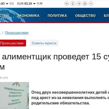
0.93
-0.2
EUR
93.19
-0.39
СТЕЙ
ЭКОНОМИКА
ПОЛИТИКА
ОБЩЕСТВО
БЛ
к
Происшествия
Происшествия
Советы юриста
 алиментщик проведет 15 с
ом
1666
Отец двух несовершеннолетних детей 
под арест из-за нежелания выполнять 
родительские обязательства.