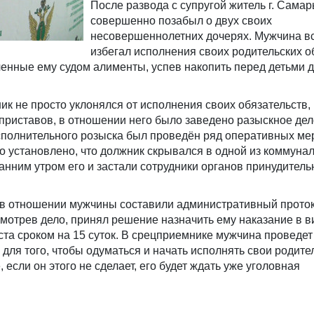
После развода с супругой житель г. Сама
совершенно позабыл о двух своих
несовершеннолетних дочерях. Мужчина в
избегал исполнения своих родительских о
енные ему судом алименты, успев накопить перед детьми д
ник не просто уклонялся от исполнения своих обязательств, 
приставов, в отношении него было заведено разыскное дел
сполнительного розыска был проведён ряд оперативных ме
о установлено, что должник скрывался в одной из коммуна
ранним утром его и застали сотрудники органов принудитель
 в отношении мужчины составили административный протоко
смотрев дело, принял решение назначить ему наказание в в
та сроком на 15 суток. В срецприемнике мужчина проведет
 для того, чтобы одуматься и начать исполнять свои родите
, если он этого не сделает, его будет ждать уже уголовная