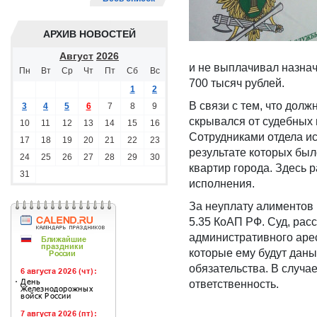
АРХИВ НОВОСТЕЙ
Август
2026
и не выплачивал назнач
Пн
Вт
Ср
Чт
Пт
Сб
Вс
700 тысяч рублей.
1
2
В связи с тем, что долж
3
4
5
6
7
8
9
скрывался от судебных 
10
11
12
13
14
15
16
Сотрудниками отдела и
17
18
19
20
21
22
23
результате которых был
24
25
26
27
28
29
30
квартир города. Здесь 
31
исполнения.
За неуплату алиментов
5.35 КоАП РФ. Суд, рас
административного арес
которые ему будут даны
обязательства. В случае
ответственность.