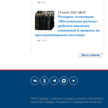
965
24 июля 2026
16:17
Резидент технопарка
«Жигулевская долина»
добился внесения
изменений в правила по
противопожарным системам
1203
Весь список
НИА Самара - новости Самары сегодня, последние
новости Самары Тольятти и Самарской области