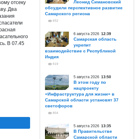
Леонид Симановский
вому отсеку
обсудили перспективное развитие
ву. Два
Самарского региона
казания
652
спасатели
расная
6 августа 2026
12:39
пасательного
Самарская область
ь. В 07.45
укрепит
взаимодействие с Республикой
Индия
619
5 августа 2026
13:50
В этом году по
нацпроекту
«Инфраструктура для жизни» в
Самарской области установят 37
светофоров
804
5 августа 2026
13:35
В Правительстве
Самарской области