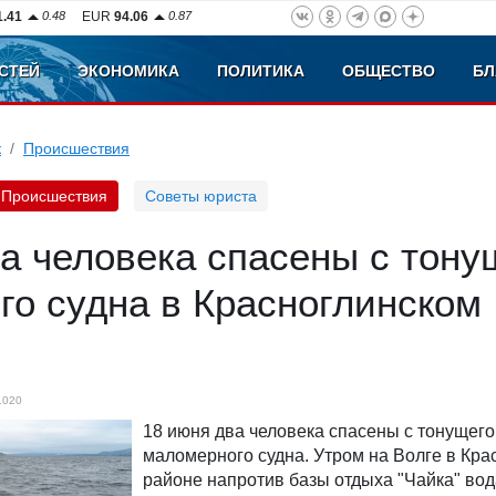
1.41
0.48
EUR
94.06
0.87
СТЕЙ
ЭКОНОМИКА
ПОЛИТИКА
ОБЩЕСТВО
БЛ
к
Происшествия
Происшествия
Советы юриста
а человека спасены с тону
го судна в Красноглинском
1020
18 июня два человека спасены с тонущего
маломерного судна. Утром на Волге в Кра
районе напротив базы отдыха "Чайка" вод