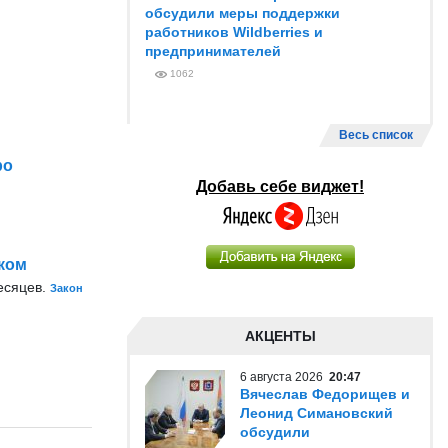
обсудили меры поддержки
работников Wildberries и
предпринимателей
1062
Весь список
ро
Добавь себе виджет!
оком
есяцев.
Закон
АКЦЕНТЫ
6 августа 2026
20:47
Вячеслав Федорищев и
Леонид Симановский
обсудили