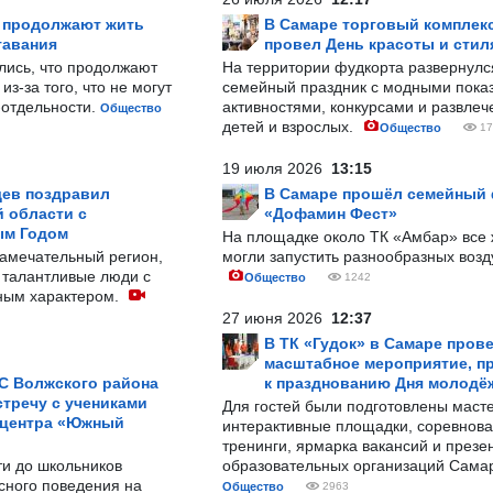
р продолжают жить
В Самаре торговый комплек
тавания
провел День красоты и стил
лись, что продолжают
На территории фудкорта развернул
з-за того, что не могут
семейный праздник с модными показ
-отдельности.
активностями, конкурсами и развле
Общество
детей и взрослых.
Общество
17
19 июля 2026
13:15
ев поздравил
В Самаре прошёл семейный
 области с
«Дофамин Фест»
ым Годом
На площадке около ТК «Амбар» вс
замечательный регион,
могли запустить разнообразных воз
 талантливые люди с
Общество
1242
ным характером.
27 июня 2026
12:37
В ТК «Гудок» в Самаре пров
масштабное мероприятие, п
С Волжского района
к празднованию Дня молодё
тречу с учениками
Для гостей были подготовлены масте
 центра «Южный
интерактивные площадки, соревнова
тренинги, ярмарка вакансий и презе
ти до школьников
образовательных организаций Сама
сного поведения на
Общество
2963