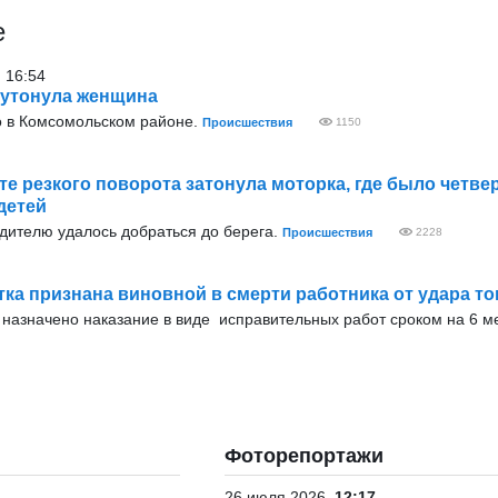
е
 16:54
 утонула женщина
 в Комсомольском районе.
Происшествия
1150
те резкого поворота затонула моторка, где было четве
детей
дителю удалось добраться до берега.
Происшествия
2228
тка признана виновной в смерти работника от удара т
назначено наказание в виде исправительных работ сроком на 6 м
Фоторепортажи
26 июля 2026
12:17