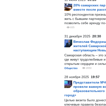
20% самарских па
вместе после расс
10% респондентов призна
жить с бывшим партнером и
позволить себе аренду по
835
31 декабря 2025
20:30
Вячеслав Федорищ
жителей Самарской
наступающим Нов
Самарская область – это 
где живут трудолюбивые и
открытым сердцем и силь
Общество
2650
28 ноября 2025
19:57
Представители МЧ
провели важную вс
образовательного
город»
Целью визита было донес
ключевые правила безопа