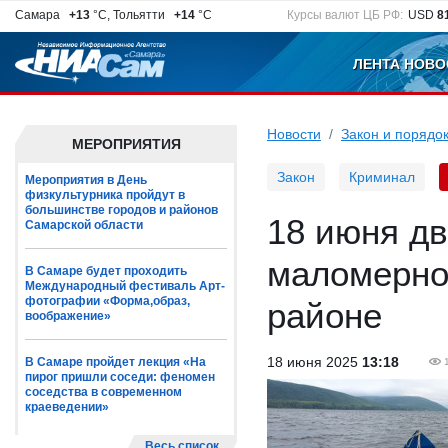
Самара
+13
°C, Тольятти
+14
°C
Курсы валют ЦБ РФ:
USD
8
ЛЕНТА НОВО
Новости
Закон и порядо
МЕРОПРИЯТИЯ
Закон
Криминал
Мероприятия в День
физкультурника пройдут в
большинстве городов и районов
18 июня дв
Самарской области
маломерно
В Самаре будет проходить
Международный фестиваль Арт-
фотографии «Форма,образ,
районе
воображение»
18 июня 2025
13:18
В Самаре пройдет лекция «На
пирог пришли соседи: феномен
соседства в современном
краеведении»
Весь список