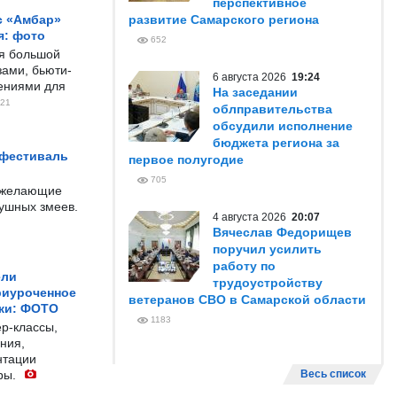
перспективное
с «Амбар»
развитие Самарского региона
я: фото
652
ся большой
ами, бьюти-
6 августа 2026
19:24
чениями для
На заседании
21
облправительства
обсудили исполнение
бюджета региона за
 фестиваль
первое полугодие
705
е желающие
душных змеев.
4 августа 2026
20:07
Вячеслав Федорищев
поручил усилить
работу по
ели
трудоустройству
риуроченное
ветеранов СВО в Самарской области
жи: ФОТО
1183
р-классы,
ния,
нтации
ры.
Весь список