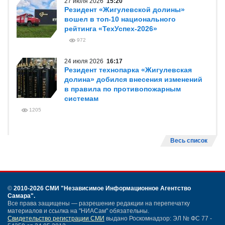
27 июля 2026
15:20
Резидент «Жигулевской долины»
вошел в топ-10 национального
рейтинга «ТехУспех-2026»
972
24 июля 2026
16:17
Резидент технопарка «Жигулевская
долина» добился внесения изменений
в правила по противопожарным
системам
1205
Весь список
©
2010-2026 СМИ
"Независимое Информационное Агентство
Самара"
.
Все права защищены — разрешение редакции на перепечатку
материалов и ссылка на "НИАСам" обязательны.
Свидетельство регистрации СМИ
выдано Роскомнадзор: ЭЛ № ФС 77 -