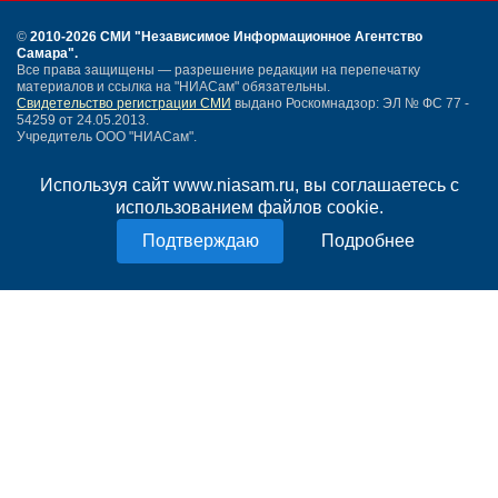
©
2010-2026 СМИ
"Независимое Информационное Агентство
Самара"
.
Все права защищены — разрешение редакции на перепечатку
материалов и ссылка на "НИАСам" обязательны.
Свидетельство регистрации СМИ
выдано Роскомнадзор: ЭЛ № ФС 77 -
54259 от 24.05.2013.
Учредитель ООО "НИАСам".
Тел. редакции
+7 (846) 990-91-71.
Электронная почта: info@niasam.ru
Используя сайт www.niasam.ru, вы соглашаетесь с
Написать письмо
использованием файлов cookie.
Карта сайта
Нашли ошибку?
Подробнее
Политика конфиденциальности
Согласие на обработку персональных данных
18+
НИА Самара - новости Самары сегодня, последние новости Самары
Тольятти и Самарской области
Создание сайта —