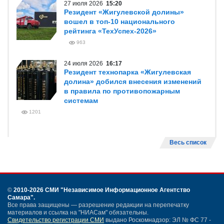
27 июля 2026
15:20
Резидент «Жигулевской долины»
вошел в топ-10 национального
рейтинга «ТехУспех-2026»
963
24 июля 2026
16:17
Резидент технопарка «Жигулевская
долина» добился внесения изменений
в правила по противопожарным
системам
1201
Весь список
©
2010-2026 СМИ
"Независимое Информационное Агентство
Самара"
.
Все права защищены — разрешение редакции на перепечатку
материалов и ссылка на "НИАСам" обязательны.
Свидетельство регистрации СМИ
выдано Роскомнадзор: ЭЛ № ФС 77 -