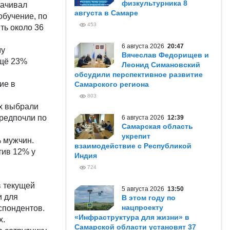
физкультурника 8
лачивал
августа в Самаре
обучение, по
453
ть около 36
6 августа 2026
20:47
му
Вячеслав Федорищев и
Ещё 23%
Леонид Симановский
обсудили перспективное развитие
ие в
Самарского региона
803
х выбрали
редпочли по
6 августа 2026
12:39
Самарская область
укрепит
 мужчин.
взаимодействие с Республикой
тив 12% у
Индия
724
 текущей
5 августа 2026
13:50
и для
В этом году по
нацпроекту
спондентов.
«Инфраструктура для жизни» в
х.
Самарской области установят 37