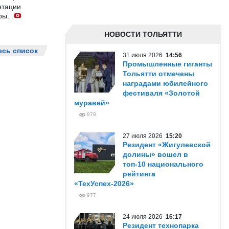
нтации
ры.
НОВОСТИ ТОЛЬЯТТИ
есь список
31 июля 2026
14:56
Промышленные гиганты
Тольятти отмечены
наградами юбилейного
фестиваля «Золотой
муравей»
978
27 июля 2026
15:20
Резидент «Жигулевской
долины» вошел в
топ-10 национального
рейтинга
«ТехУспех-2026»
977
24 июля 2026
16:17
Резидент технопарка