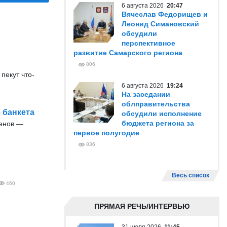
6 августа 2026
20:47
Вячеслав Федорищев и
Леонид Симановский
обсудили
перспективное
развитие Самарского региона
806
пекут что-
6 августа 2026
19:24
На заседании
облправительства
 банкета
обсудили исполнение
бюджета региона за
енов —
первое полугодие
836
Весь список
460
ПРЯМАЯ РЕЧЬ/ИНТЕРВЬЮ