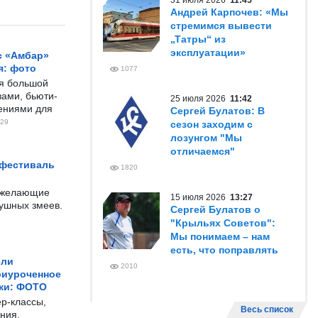
31 июля 2026
11:45
Андрей Карпочев: «Мы
стремимся вывести
„Татры“ из
эксплуатации»
с «Амбар»
я: фото
1077
ся большой
ами, бьюти-
25 июля 2026
11:42
чениями для
Сергей Булатов: В
29
сезон заходим с
лозунгом "Мы
отличаемся"
 фестиваль
1820
е желающие
15 июля 2026
13:27
душных змеев.
Сергей Булатов о
"Крыльях Советов":
Мы понимаем – нам
есть, что поправлять
ели
2010
риуроченное
жи: ФОТО
р-классы,
Весь список
ния,