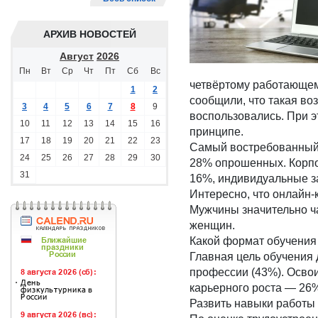
АРХИВ НОВОСТЕЙ
Август
2026
Пн
Вт
Ср
Чт
Пт
Сб
Вс
четвёртому работающем
1
2
сообщили, что такая во
3
4
5
6
7
8
9
воспользовались. При 
10
11
12
13
14
15
16
принципе.
17
18
19
20
21
22
23
Самый востребованный 
24
25
26
27
28
29
30
28% опрошенных. Корпо
31
16%, индивидуальные з
Интересно, что онлайн
Мужчины значительно ч
женщин.
Какой формат обучения
Главная цель обучения
профессии (43%). Освои
карьерного роста — 26
Развить навыки работы