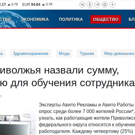
2.17
0.76
EUR
94.84
0.78
СТЕЙ
ЭКОНОМИКА
ПОЛИТИКА
ОБЩЕСТВО
БЛ
ра
Здравоохранение
Мода
Туризм
Мир домашних
иволжья назвали сумму,
ю для обучения сотрудника
5
Эксперты Авито Рекламы и Авито Работы
опрос среди более 7 000 жителей России*
узнать, как работающие жители Приволжс
федерального округа относятся к обучени
работодателя. Каждому четвертому (25%)