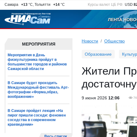
Самара
+13
°C, Тольятти
+14
°C
Курсы валют ЦБ РФ:
USD
8
ЛЕНТА НОВО
Новости
Общество
МЕРОПРИЯТИЯ
Образование
Культу
Мероприятия в День
физкультурника пройдут в
большинстве городов и районов
Жители Пр
Самарской области
достаточну
В Самаре будет проходить
Международный фестиваль Арт-
фотографии «Форма,образ,
воображение»
9 июня 2026
12:06
76
В Самаре пройдет лекция «На
пирог пришли соседи: феномен
соседства в современном
краеведении»
Весь список