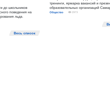
тренинги, ярмарка вакансий и презе
ти до школьников
образовательных организаций Сама
сного поведения на
Общество
2973
рования льда.
В
Весь список