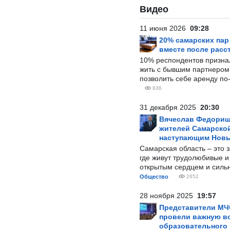
Видео
11 июня 2026
09:28
20% самарских па
вместе после расс
10% респондентов призна
жить с бывшим партнером и
позволить себе аренду по
836
31 декабря 2025
20:30
Вячеслав Федорищ
жителей Самарской
наступающим Нов
Самарская область – это 
где живут трудолюбивые и
открытым сердцем и силь
Общество
2652
28 ноября 2025
19:57
Представители МЧ
провели важную вс
образовательного