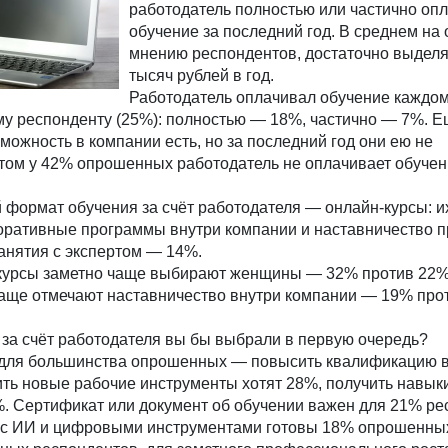
работодатель полностью или частично оп
обучение за последний год. В среднем на 
мнению респондентов, достаточно выделя
тысяч рублей в год.
Работодатель оплачивал обучение каждо
у респонденту (25%): полностью — 18%, частично — 7%. 
зможность в компании есть, но за последний год они ею не
этом у 42% опрошенных работодатель не оплачивает обучен
формат обучения за счёт работодателя — онлайн-курсы: и
ративные программы внутри компании и наставничество п
анятия с экспертом — 14%.
-курсы заметно чаще выбирают женщины — 32% против 22%
аще отмечают наставничество внутри компании — 19% про
 за счёт работодателя вы бы выбрали в первую очередь?
 для большинства опрошенных — повысить квалификацию в
ть новые рабочие инструменты хотят 28%, получить навык
%. Сертификат или документ об обучении важен для 21% ре
 с ИИ и цифровыми инструментами готовы 18% опрошенны