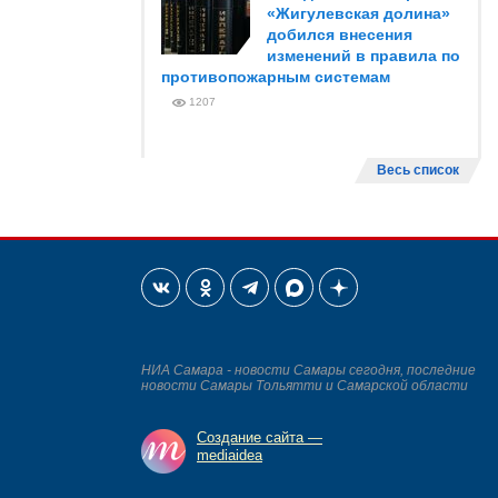
«Жигулевская долина»
добился внесения
изменений в правила по
противопожарным системам
1207
Весь список
НИА Самара - новости Самары сегодня, последние
новости Самары Тольятти и Самарской области
Создание сайта —
mediaidea