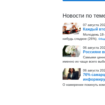
Новости по тем
07 августа 20
Каждый вто
Молодежь 18-2
нибудь сладкое (26%).
Обще
06 августа 20
Россияне в
Самыми ценн
именно их чаще всего выб
06 августа 202
76% самарц
информиру
О намерении покинуть ко