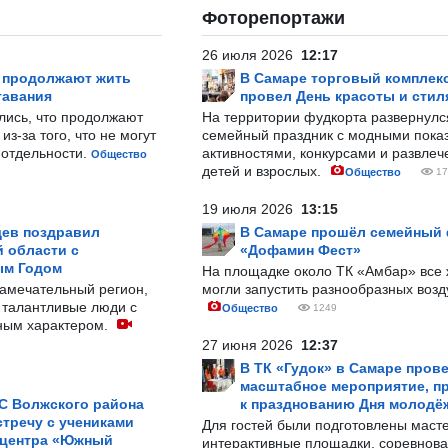
Фоторепортажи
26 июля 2026
12:17
р продолжают жить
В Самаре торговый комплек
тавания
провел День красоты и стил
лись, что продолжают
На территории фудкорта развернул
з-за того, что не могут
семейный праздник с модными показ
-отдельности.
активностями, конкурсами и развле
Общество
детей и взрослых.
Общество
17
19 июля 2026
13:15
ев поздравил
В Самаре прошёл семейный
 области с
«Дофамин Фест»
ым Годом
На площадке около ТК «Амбар» вс
замечательный регион,
могли запустить разнообразных воз
 талантливые люди с
Общество
1249
ным характером.
27 июня 2026
12:37
В ТК «Гудок» в Самаре пров
масштабное мероприятие, п
С Волжского района
к празднованию Дня молодё
тречу с учениками
Для гостей были подготовлены масте
 центра «Южный
интерактивные площадки, соревнова