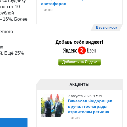
а сотруднику
светофоров
зон от 10
880
 рублей
 — 16%. Более
Весь список
етного
Добавь себе виджет!
их
ый. Ещё 25%
АКЦЕНТЫ
7 августа 2026
17:29
Вячеслав Федорищев
вручил госнаграды
строителям региона
419