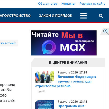
Об агентстве
Контакты
Реклама на сайте
АГОУСТРОЙСТВО
ЗАКОН И ПОРЯДОК
 животных
В ЦЕНТРЕ ВНИМАНИЯ
7 августа 2026
17:29
Вячеслав Федорищев
вручил госнаграды
 провели
строителям региона
, чтобы
411
кого
ю за счёт
7 августа 2026
13:48
Программа Дня